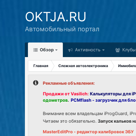
OKTJA.RU
Автомобильный портал
Обзор
Активность
Клубы
Главная
Сложная автоэлектроника
Иммобил
Рекламные объявления:
Продажи от Vasilich:
Калькуляторы для iP
одометров
.
PCMflash - загрузчик для бл
Внимание всем владельцам iProgGuard, iPr
Читаем это обязательно.
Запуск кальков н
MasterEditPro - редактор калибровок ЭБУ