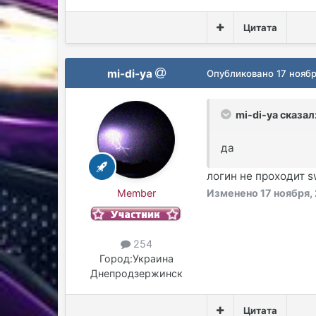
Цитата
mi-di-ya
Опубликовано
17 нояб
mi-di-ya сказал
да
логин не проходит s
Member
Изменено
17 ноября,
254
Город:
Украина
Днепродзержинск
Цитата