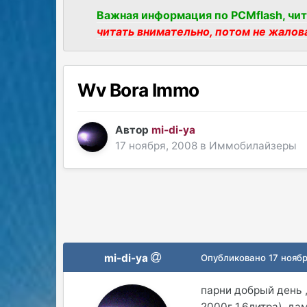
Важная информация по PCMflash, чит
читать внимательно, потом не жалов
Wv Bora Immo
Автор
mi-di-ya
17 ноября, 2008
в
Иммобилайзеры
mi-di-ya
Опубликовано
17 нояб
парни добрый день 
2000г 1.6литра), д