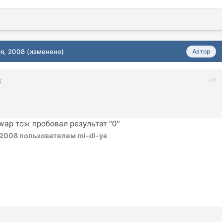
ря, 2008
(изменено)
Автор
:
wap тож пробовал результат "0"
 2008
пользователем mi-di-ya