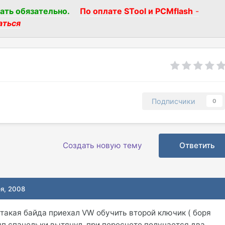
ать обязательно.
По оплате STool и PCMflash
-
аться
Подписчики
0
Создать новую тему
Ответить
ря, 2008
,такая байда приехал VW обучить второй ключик ( боря
амп спанельки вытянул, при пересчете получается два