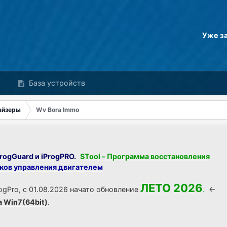
Уже з
База устройств
айзеры
Wv Bora Immo
rogGuard и iProgPRO.
STool - Программа восстановления
оков управления двигателем
ЛЕТО 2026
ogPro, с 01.08.2026 начато обновление
.
<-
а Win7(64bit)
.