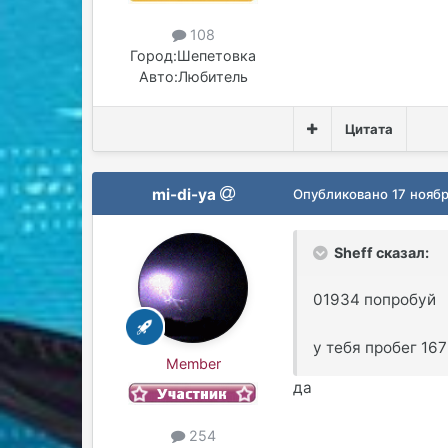
108
Город:
Шепетовка
Авто:
Любитель
Цитата
mi-di-ya
Опубликовано
17 нояб
Sheff сказал:
01934 попробуй
у тебя пробег 16
Member
да
254