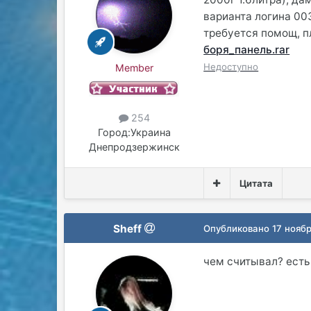
варианта логина 003
требуется помощ, п
боря_панель.rar
Недоступно
Member
254
Город:
Украина
Днепродзержинск
Цитата
Sheff
Опубликовано
17 нояб
чем считывал? есть