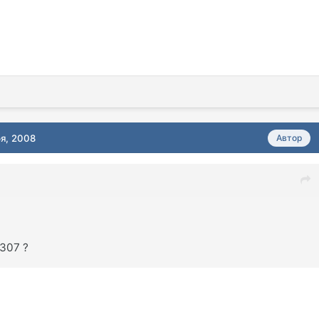
ря, 2008
Автор
7307 ?