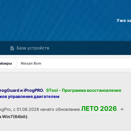
Уже з
База устройств
айзеры
Nissan Bcm
rogGuard и iProgPRO.
STool - Программа восстановления
оков управления двигателем
ЛЕТО 2026
ogPro, с 01.08.2026 начато обновление
.
<-
а Win7(64bit)
.