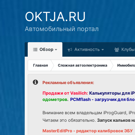
OKTJA.RU
Автомобильный портал
Обзор
Активность
Клубы
Главная
Сложная автоэлектроника
Иммобил
Рекламные объявления:
Продажи от Vasilich:
Калькуляторы для iP
одометров
.
PCMflash - загрузчик для бл
Внимание всем владельцам iProgGuard, iPr
Читаем это обязательно.
Запуск кальков н
MasterEditPro - редактор калибровок ЭБУ