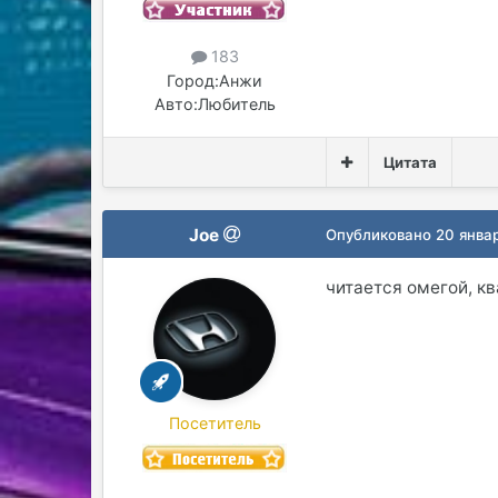
183
Город:
Анжи
Авто:
Любитель
Цитата
Joe
Опубликовано
20 янва
читается омегой, кв
Посетитель