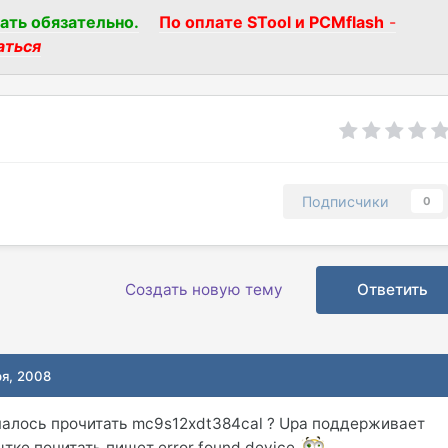
ать обязательно.
По оплате STool и PCMflash
-
аться
Подписчики
0
Создать новую тему
Ответить
ря, 2008
чалось прочитать mc9s12xdt384cal ? Upa поддерживает
ытке почитать пишет error found device