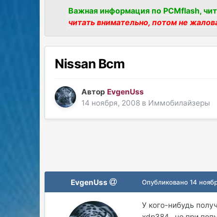
Важная информация по PCMflash, чит
читать внимательно, потом не жалов
Nissan Bcm
Автор
EvgenUss
14 ноября, 2008
в
Иммобилайзеры
EvgenUss
Опубликовано
14 нояб
У кого-нибудь полу
xdp384 , но при поп