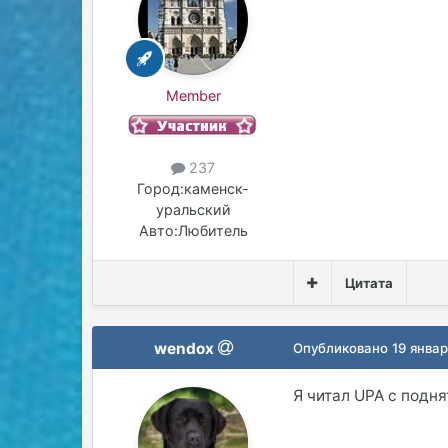
Member
237
Город:
каменск-
уральский
Авто:
Любитель
Цитата
wendox
Опубликовано
19 январ
Я читал UPA с подня