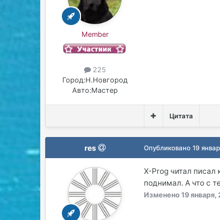
Member
225
Город:
Н.Новгород
Авто:
Мастер
Цитата
res
Опубликовано
19 январ
Х-Prog читал писал
поднимал. А что с т
Изменено
19 января,