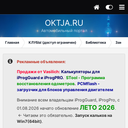
OKTJA.RU
Автомобильный портал
Главная
КЛУБЫ (доступ ограничен)
Библиотека
Заказ 
Рекламные объявления:
Продажи от Vasilich:
Калькуляторы для
iProgGuard и iProgPRO.
STool - Программа
восстановления одометров
.
PCMflash -
загрузчик для блоков управления двигателем
Внимание всем владельцам iProgGuard, iProgPro, с
ЛЕТО 2026
01.08.2026 начато обновление
.
<- Читаем это обязательно.
Запуск кальков на
Win7(64bit)
.