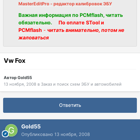
MasterEditPro - редактор калибровок ЭБУ
Важная информация по PCMflash, читать
обязательно.
По оплате STool и
PCMflash
-
читать внимательно, потом не
жаловаться
Vw Fox
Автор
Gold55
13 ноября, 2008
в
Заказ и поиск схем ЭБУ и автомобилей
Ответить
Gold55
Опубликовано
13 ноября, 2008