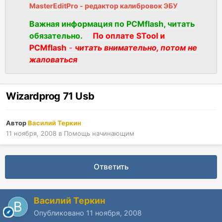
MasterEditPro - редактор калибровок ЭБУ
Важная информация по PCMflash, читать
обязательно.
По оплате STool и
PCMflash
-
читать внимательно, потом не
жаловаться
Wizardprog 71 Usb
Автор
Василий Теркин
11 ноября, 2008
в
Помощь начинающим
Ответить
Василий Теркин
Опубликовано
11 ноября, 2008