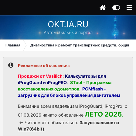
OKTJA.RU
Автомобильный портал
Главная
Диагностика и ремонт транспортных средств, общий ра
Рекламные объявления:
Продажи от Vasilich:
Калькуляторы для
iProgGuard и iProgPRO.
STool - Программа
восстановления одометров
.
PCMflash -
загрузчик для блоков управления двигателем
Внимание всем владельцам iProgGuard, iProgPro, с
ЛЕТО 2026
01.08.2026 начато обновление
.
<- Читаем это обязательно.
Запуск кальков на
Win7(64bit)
.