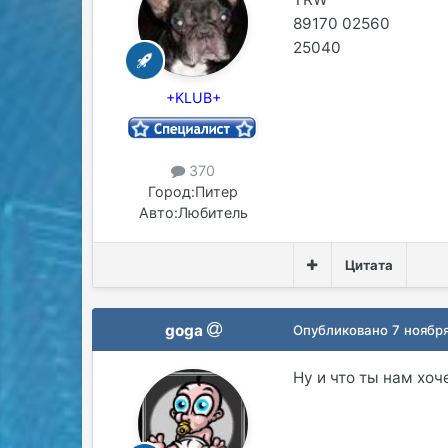
89170 02560
25040
+KLUB+
370
Город:
Питер
Авто:
Любитель
Цитата
goga
Опубликовано
7 ноябр
Ну и что ты нам хо