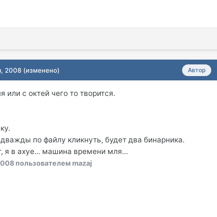
я, 2008
(изменено)
Автор
я или с октей чего то творится.
ку.
 дважды по файлу кликнуть, будет два бинарника.
, я в ахуе... машина времени мля...
2008
пользователем mazaj