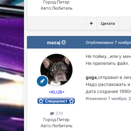
Город:
Питер
Авто:
Любитель
Цитата
mazaj
Опубликовано
7 ноябр
Не пойму...или у мен
Не прилепить файл.
goga
,отправил в лич
Надо распаковать и
дата создания 1980г
+KLUB+
Изменено
7 ноября, 
370
Город:
Питер
Авто:
Любитель