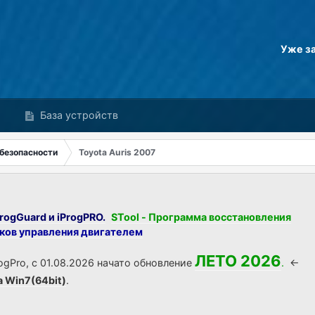
Уже з
База устройств
безопасности
Toyota Auris 2007
rogGuard и iProgPRO.
STool - Программа восстановления
оков управления двигателем
ЛЕТО 2026
ogPro, с 01.08.2026 начато обновление
.
<-
а Win7(64bit)
.