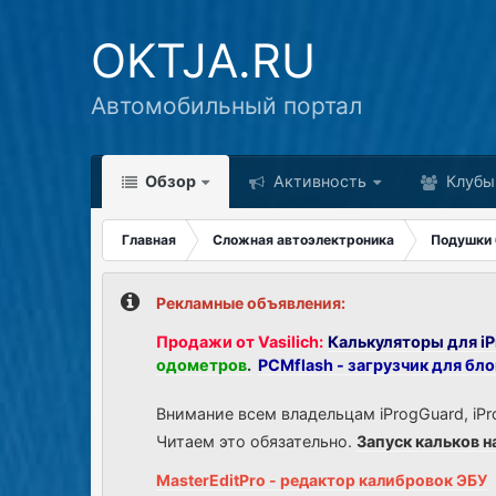
OKTJA.RU
Автомобильный портал
Обзор
Активность
Клубы
Главная
Сложная автоэлектроника
Подушки 
Рекламные объявления:
Продажи от Vasilich:
Калькуляторы для iP
одометров
.
PCMflash - загрузчик для бл
Внимание всем владельцам iProgGuard, iPr
Читаем это обязательно.
Запуск кальков н
MasterEditPro - редактор калибровок ЭБУ