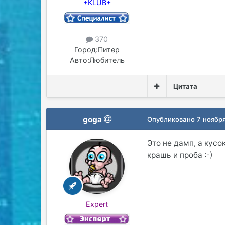
+KLUB+
370
Город:
Питер
Авто:
Любитель
Цитата
goga
Опубликовано
7 ноябр
Это не дамп, а кусо
крашь и проба :-)
Expert