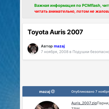
Важная информация по PCMflash, чит
читать внимательно, потом не жалов
Toyota Auris 2007
Автор
mazaj
7 ноября, 2008
в
Подушки безопасн
mazaj
Опубликовано
7 ноябр
Auris_2007.zip
Парни
TRW