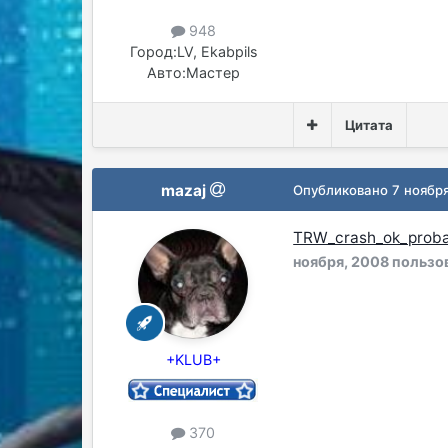
948
Город:
LV, Ekabpils
Авто:
Мастер
Цитата
mazaj
Опубликовано
7 ноябр
TRW_crash_ok_proba
ноября, 2008
пользо
+KLUB+
370