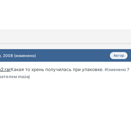
я, 2008
(изменено)
Автор
2.rar
Какая то хрень получилась при упаковке.
Изменено
7
вателем mazaj