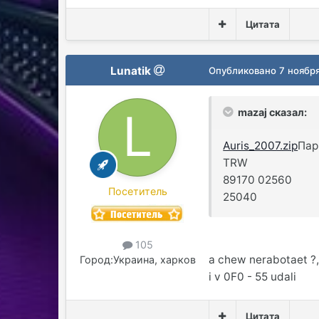
Цитата
Lunatik
Опубликовано
7 ноябр
mazaj сказал:
Auris_2007.zip
Пар
TRW
89170 02560
Посетитель
25040
105
a chew nerabotaet ?, 
Город:
Украина, харков
i v 0F0 - 55 udali
Цитата