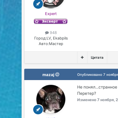
Expert
948
Город:
LV, Ekabpils
Авто:
Мастер
Цитата
mazaj
Опубликовано
7 ноябр
Не понял...странно
Перетер?
Изменено
7 ноября, 