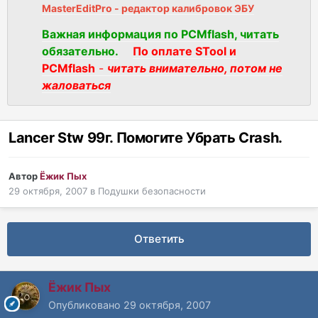
MasterEditPro - редактор калибровок ЭБУ
Важная информация по PCMflash, читать
обязательно.
По оплате STool и
PCMflash
-
читать внимательно, потом не
жаловаться
Lancer Stw 99г. Помогите Убрать Crash.
Автор
Ёжик Пых
29 октября, 2007
в
Подушки безопасности
Ответить
Ёжик Пых
Опубликовано
29 октября, 2007