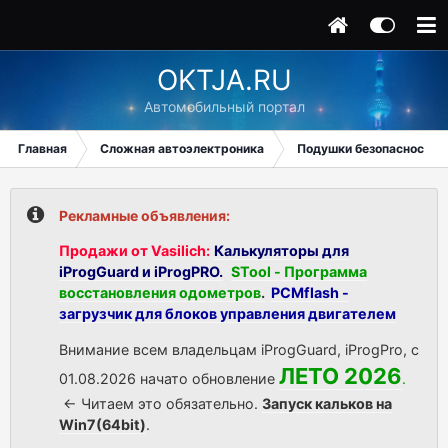
OKTJA.RU
Автомобильный портал
Главная
Сложная автоэлектроника
Подушки безопасности
Рекламные объявления:
Продажи от Vasilich:
Калькуляторы для
iProgGuard и iProgPRO.
STool - Программа
восстановления одометров
.
PCMflash -
загрузчик для блоков управления двигателем
Внимание всем владельцам iProgGuard, iProgPro, с
ЛЕТО 2026
01.08.2026 начато обновление
.
<- Читаем это обязательно.
Запуск кальков на
Win7(64bit)
.