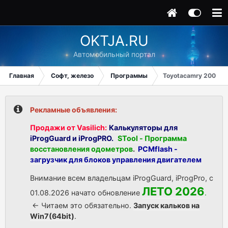
OKTJA.RU
Автомобильный портал
Главная
Софт, железо
Программы
Toyotacamry 2001 Г,
Рекламные объявления:
Продажи от Vasilich:
Калькуляторы для
iProgGuard и iProgPRO.
STool - Программа
восстановления одометров
.
PCMflash -
загрузчик для блоков управления двигателем
Внимание всем владельцам iProgGuard, iProgPro, с
ЛЕТО 2026
01.08.2026 начато обновление
.
<- Читаем это обязательно.
Запуск кальков на
Win7(64bit)
.