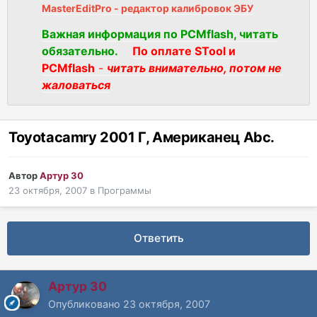
MasterEditPro - редактор калибровок ЭБУ
Важная информация по PCMflash, читать
обязательно.
По оплате STool и
PCMflash
-
читать внимательно, потом не
жаловаться
Toyotacamry 2001 Г, Американец Abc.
Автор
Артур 30
23 октября, 2007
в
Программы
Ответить
Артур 30
Опубликовано
23 октября, 2007