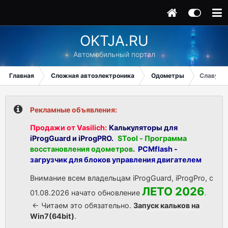
OKTJA.RU
Автомобильный портал
Главная
Сложная автоэлектроника
Одометры
Славута-
Рекламные объявления:
Продажи от Vasilich:
Калькуляторы для
iProgGuard и iProgPRO.
STool - Программа
восстановления одометров
.
PCMflash -
загрузчик для блоков управления двигателем
Внимание всем владельцам iProgGuard, iProgPro, с
ЛЕТО 2026
01.08.2026 начато обновление
.
<- Читаем это обязательно.
Запуск кальков на
Win7(64bit)
.