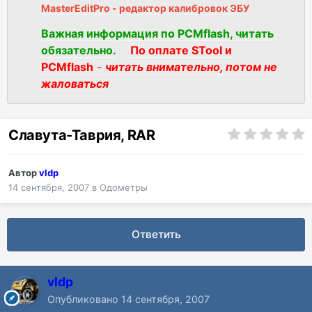
MasterEditPro - редактор калибровок ЭБУ
Важная информация по PCMflash, читать
обязательно.
По оплате STool и
PCMflash
-
читать внимательно, потом не
жаловаться
Славута-Таврия, RAR
Автор
vldp
14 сентября, 2007
в
Одометры
Ответить
vldp
Опубликовано
14 сентября, 2007