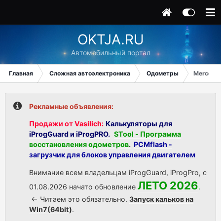
OKTJA.RU
Автомобильный портал
Главная
Сложная автоэлектроника
Одометры
Mercedes
Рекламные объявления:
Продажи от Vasilich:
Калькуляторы для
iProgGuard и iProgPRO.
STool - Программа
восстановления одометров
.
PCMflash -
загрузчик для блоков управления двигателем
Внимание всем владельцам iProgGuard, iProgPro, с
ЛЕТО 2026
01.08.2026 начато обновление
.
<- Читаем это обязательно.
Запуск кальков на
Win7(64bit)
.