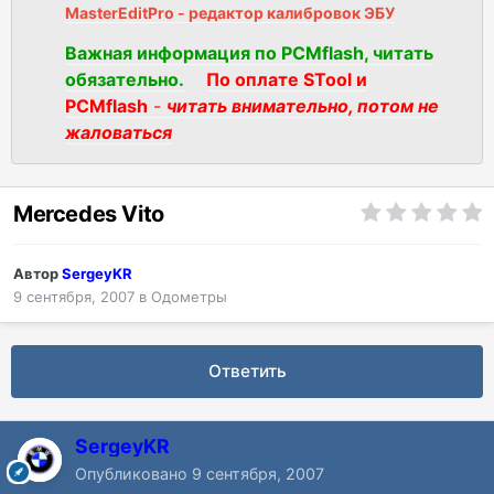
MasterEditPro - редактор калибровок ЭБУ
Важная информация по PCMflash, читать
обязательно.
По оплате STool и
PCMflash
-
читать внимательно, потом не
жаловаться
Mercedes Vito
Автор
SergeyKR
9 сентября, 2007
в
Одометры
Ответить
SergeyKR
Опубликовано
9 сентября, 2007