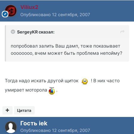
Viliux2
Опубликовано
12 сентября, 2007
SergeyKR сказал:
попробовал залить Ваш дамп, тоже показывает
оооооооо, вчем может быть проблема непойму?
Тогда надо искать другой щиток
! В них часто
умирает моторола
.
Цитата
Гость iek
Опубликовано
12 сентября, 2007