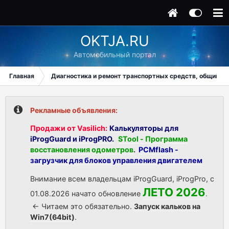
OKTJA.RU
Автомобильный портал
Главная
Диагностика и ремонт транспортных средств, общий ра
Рекламные объявления:
Продажи от Vasilich:
Калькуляторы для
iProgGuard и iProgPRO.
STool - Программа
восстановления одометров
.
PCMflash -
загрузчик для блоков управления двигателем
Внимание всем владельцам iProgGuard, iProgPro, с
ЛЕТО 2026
01.08.2026 начато обновление
.
<- Читаем это обязательно.
Запуск кальков на
Win7(64bit)
.