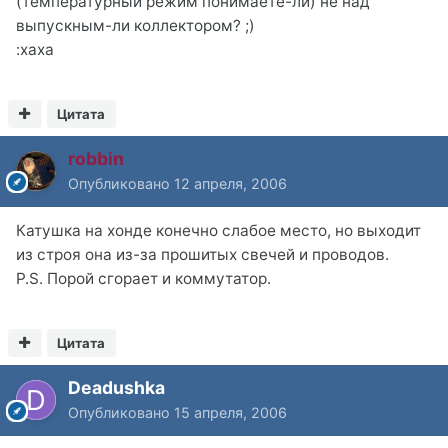
(температурный режим понимаете-ли) не над
выпускным-ли коллектором? ;)
:xaxa
Цитата
robbin
Опубликовано
12 апреля, 2006
Катушка на хонде конечно слабое место, но выходит
из строя она из-за прошитых свечей и проводов.
P.S. Порой сгорает и коммутатор.
Цитата
Deadushka
Опубликовано
15 апреля, 2006