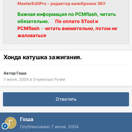
MasterEditPro - редактор калибровок ЭБУ
Важная информация по PCMflash, читать
обязательно.
По оплате STool и
PCMflash
-
читать внимательно, потом не
жаловаться
Хонда катушка зажигания.
Автор
Гоша
7 июня, 2004
в
Очумелые Ручки
Ответить
Гоша
Опубликовано
7 июня, 2004