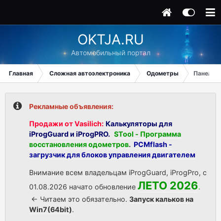
OKTJA.RU
Автомобильный портал
Главная
Сложная автоэлектроника
Одометры
Панель П
Рекламные объявления:
Продажи от Vasilich:
Калькуляторы для
iProgGuard и iProgPRO.
STool - Программа
восстановления одометров
.
PCMflash -
загрузчик для блоков управления двигателем
Внимание всем владельцам iProgGuard, iProgPro, с
ЛЕТО 2026
01.08.2026 начато обновление
.
<- Читаем это обязательно.
Запуск кальков на
Win7(64bit)
.