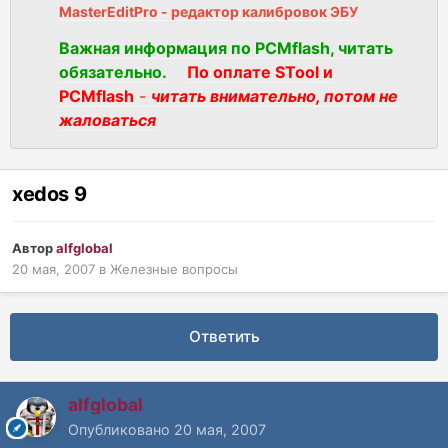
MasterEditPro - редактор калибровок ЭБУ
Важная информация по PCMflash, читать
обязательно.
По оплате STool и
PCMflash
-
читать внимательно, потом не
жаловаться
xedos 9
Автор
alfglobal
20 мая, 2007
в
Железные вопросы
Ответить
alfglobal
Опубликовано
20 мая, 2007