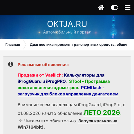
OKTJA.RU
Автомобильный портал
Главная
Диагностика и ремонт транспортных средств, общий ра
Рекламные объявления:
Продажи от Vasilich:
Калькуляторы для
iProgGuard и iProgPRO.
STool - Программа
восстановления одометров
.
PCMflash -
загрузчик для блоков управления двигателем
Внимание всем владельцам iProgGuard, iProgPro, с
ЛЕТО 2026
01.08.2026 начато обновление
.
<- Читаем это обязательно.
Запуск кальков на
Win7(64bit)
.