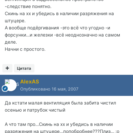
-следствие понятно.
Скинь на хх и убедись в наличии разряжения на
штуцере.
А вообще подёргивания -это всё что угодно -и
форсунки...и железки -всё неоднозначно на самом
деле.
Начни с простого.
Цитата
AlexAS
Опубликовано
16 мая, 2007
Да кстати малая вентиляция была забита чистил
осенью и патрубок чистый
А что там про...Скинь на хх и убедись в наличии
разряжения на штуцере...попобробнее???Плиз... :o