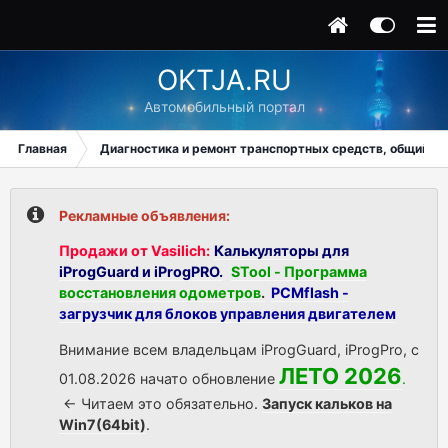
OKTJA.RU
Автомобильный портал
Главная
Диагностика и ремонт транспортных средств, общий ра
Рекламные объявления:
Продажи от Vasilich:
Калькуляторы для
iProgGuard и iProgPRO.
STool - Программа
восстановления одометров
.
PCMflash -
загрузчик для блоков управления двигателем
Внимание всем владельцам iProgGuard, iProgPro, с
ЛЕТО 2026
01.08.2026 начато обновление
.
<- Читаем это обязательно.
Запуск кальков на
Win7(64bit)
.