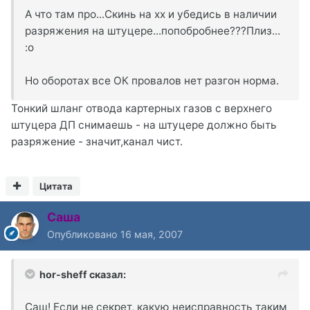
А что там про...Скинь на хх и убедись в наличии
разряжения на штуцере...попобробнее???Плиз...
:o
Но оборотах все ОК провалов нет разгон норма.
Тонкий шланг отвода картерных газов с верхнего
штуцера ДП снимаешь - на штуцере должно быть
разряжение - значит,канал чист.
Цитата
Саша
Опубликовано
16 мая, 2007
hor-sheff сказал:
Саш! Если не секрет, какую неисправность таким