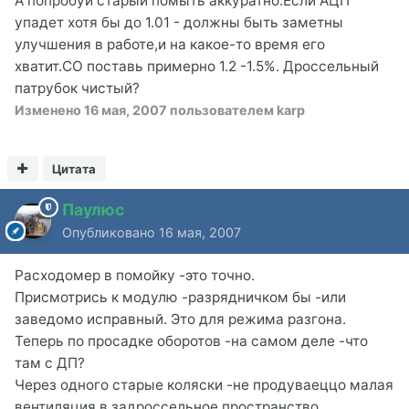
А попробуй старый помыть аккуратно.Если АЦП
упадет хотя бы до 1.01 - должны быть заметны
улучшения в работе,и на какое-то время его
хватит.СО поставь примерно 1.2 -1.5%. Дроссельный
патрубок чистый?
Изменено
16 мая, 2007
пользователем karp
Цитата
Паулюс
Опубликовано
16 мая, 2007
Расходомер в помойку -это точно.
Присмотрись к модулю -разрядничком бы -или
заведомо исправный. Это для режима разгона.
Теперь по просадке оборотов -на самом деле -что
там с ДП?
Через одного старые коляски -не продуваеццо малая
вентиляция в задроссельное пространство