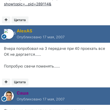
showtopic=...pid=289114&
Цитата
AlexAS
Опубликовано
17 мая, 2007
Вчера попробовал на 3 передаче при 40 проехать все
ОК не дергается......
Попробую свечи поменять......
Цитата
Саша
Опубликовано
17 мая, 2007