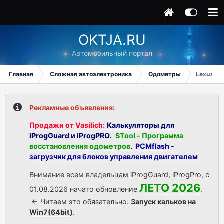
OKTJA.RU
Автомобильный портал
Главная
Сложная автоэлектроника
Одометры
Lexus Gs
Рекламные объявления:
Продажи от Vasilich:
Калькуляторы для
iProgGuard и iProgPRO.
STool - Программа
восстановления одометров
.
PCMflash -
загрузчик для блоков управления двигателем
Внимание всем владельцам iProgGuard, iProgPro, с
ЛЕТО 2026
01.08.2026 начато обновление
.
<- Читаем это обязательно.
Запуск кальков на
Win7(64bit)
.