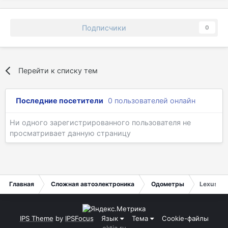
Подписчики
0
Перейти к списку тем
Последние посетители
0 пользователей онлайн
Ни одного зарегистрированного пользователя не
просматривает данную страницу
Главная
Сложная автоэлектроника
Одометры
Lexus Gs
IPS Theme
by
IPSFocus
Язык
Тема
Cookie-файлы