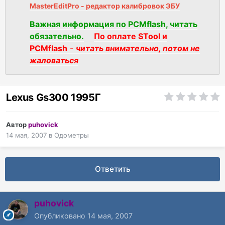
MasterEditPro - редактор калибровок ЭБУ
Важная информация по PCMflash, читать
обязательно.
По оплате STool и
PCMflash
-
читать внимательно, потом не
жаловаться
Lexus Gs300 1995Г
Автор
puhovick
14 мая, 2007
в
Одометры
Ответить
puhovick
Опубликовано
14 мая, 2007