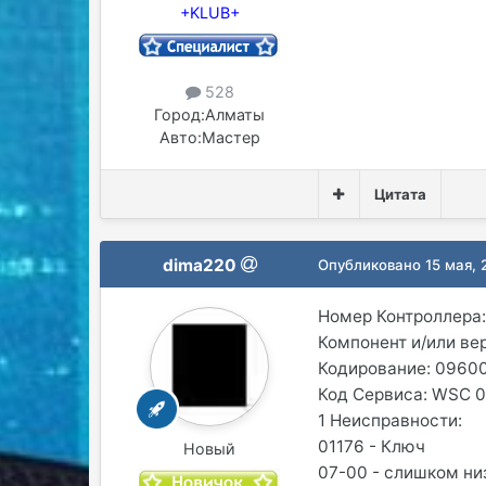
+KLUB+
528
Город:
Алматы
Авто:
Мастер
Цитата
dima220
Опубликовано
15 мая,
Номер Контроллера:
Компонент и/или в
Кодирование: 0960
Код Сервиса: WSC 
1 Неисправности:
01176 - Ключ
Новый
07-00 - слишком ни