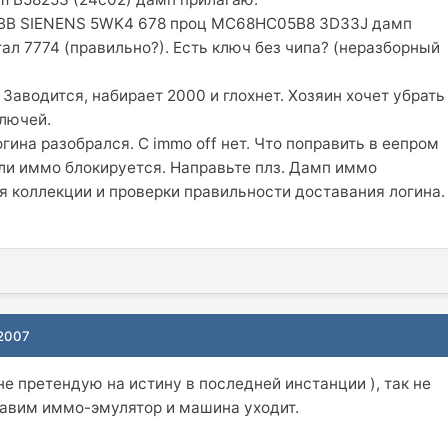
 BB SIENENS 5WK4 678 проц MC68HC05B8 3D33J дамп
тал 7774 (правильно?). Есть ключ без чипа? (неразборный
Заводится, набирает 2000 и глохнет. Хозяин хочет убрать
ключей.
ина разобрался. С immo off нет. Что поправить в еепром
к ли иммо блокируется. Направьте плз. Дамп иммо
я коллекции и проверки правильности доставания логина.
 2007
не претендую на истину в последней инстанции ), так не
авим иммо-эмулятор и машина уходит.