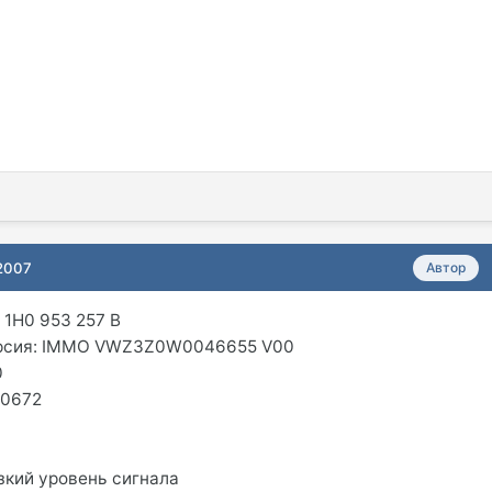
 2007
Автор
 1H0 953 257 B
ерсия: IMMO VWZ3Z0W0046655 V00
0
00672
зкий уровень сигнала