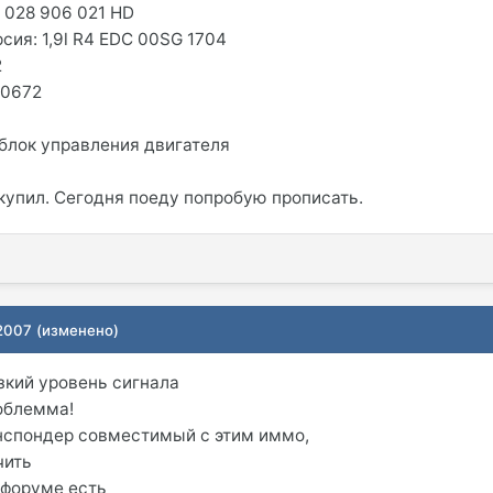
 028 906 021 HD
сия: 1,9l R4 EDC 00SG 1704
2
00672
 блок управления двигателя
 купил. Сегодня поеду попробую прописать.
 2007
(изменено)
зкий уровень сигнала
роблемма!
нспондер совместимый с этим иммо,
чить
 форуме есть