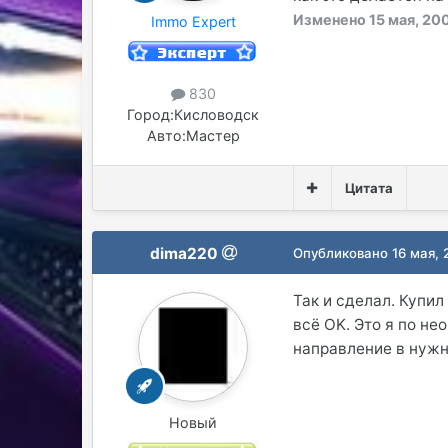
Изменено
15 мая, 20
Immo Expert
830
Город:
Кисловодск
Авто:
Мастер
Цитата
dima220
Опубликовано
16 мая,
Так и сделал. Купи
всё OK. Это я по н
направление в нужн
Новый