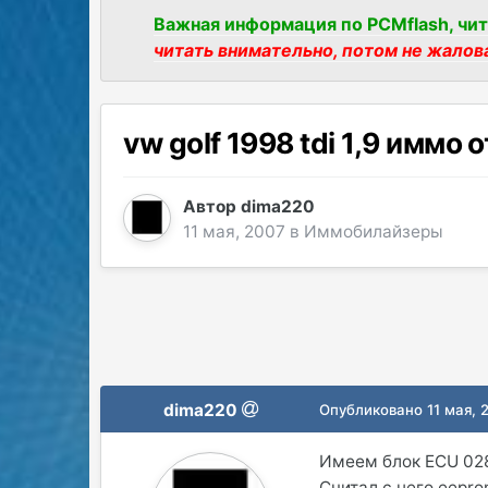
Важная информация по PCMflash, чит
читать внимательно, потом не жалов
vw golf 1998 tdi 1,9 иммо 
Автор
dima220
11 мая, 2007
в
Иммобилайзеры
dima220
Опубликовано
11 мая, 
Имеем блок ECU 028
Считал с него eepr