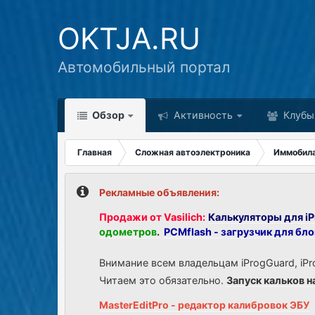
OKTJA.RU
Автомобильный портал
Обзор
Активность
Клубы
Главная
Сложная автоэлектроника
Иммобил
Рекламные объявления:
Продажи от Vasilich:
Калькуляторы для iP
одометров
.
PCMflash - загрузчик для бл
Внимание всем владельцам iProgGuard, iPr
Читаем это обязательно.
Запуск кальков н
MasterEditPro - редактор калибровок ЭБУ