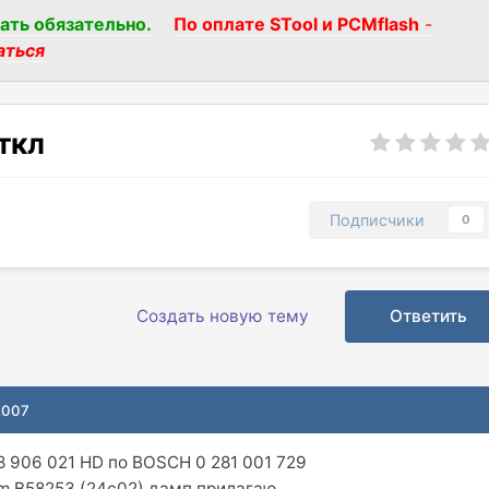
ать обязательно.
По оплате STool и PCMflash
-
аться
откл
Подписчики
0
Создать новую тему
Ответить
2007
 906 021 HD по BOSCH 0 281 001 729
om B58253 (24c02) дамп прилагаю.