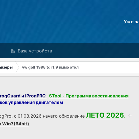
Уже з
База устройств
айзеры
vw golf 1998 tdi 1,9 иммо откл
rogGuard и iProgPRO.
STool - Программа восстановления
оков управления двигателем
ЛЕТО 2026
ogPro, с 01.08.2026 начато обновление
.
<-
а Win7(64bit)
.