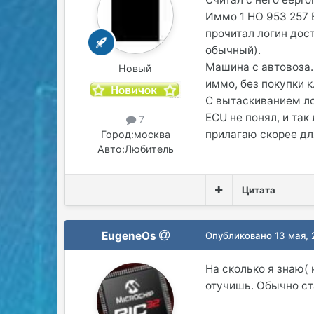
Иммо 1 HO 953 257
прочитал логин дос
обычный).
Машина с автовоза. 
Новый
иммо, без покупки 
С вытаскиванием лог
ECU не понял, и та
7
прилагаю скорее дл
Город:
москва
Авто:
Любитель
Цитата
EugeneOs
Опубликовано
13 мая,
На сколько я знаю( 
отучишь. Обычно ст