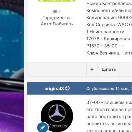
Номер Контроллера:
Компонент и/или вер
7
Кодирование: 0000
Город:
москва
Авто:
Любитель
Код Сервиса: WSC 
1 Неисправности:
17978 - Блокирован
P1570 - 35-00 - -
Ключ без чипа. Чип
Цитата
original3
Опубликовано
15 мая,
07-00 - слишком ни
это твоя главная п
надо поставить тра
посчитать логин и у
как это делается на