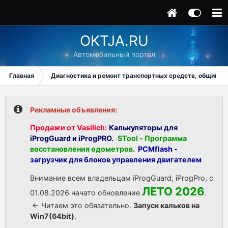
OKTJA.RU
Автомобильный портал
Главная
Диагностика и ремонт транспортных средств, общий ра
Рекламные объявления:
Продажи от Vasilich:
Калькуляторы для
iProgGuard и iProgPRO.
STool - Программа
восстановления одометров
.
PCMflash -
загрузчик для блоков управления двигателем
Внимание всем владельцам iProgGuard, iProgPro, с
ЛЕТО 2026
01.08.2026 начато обновление
.
<- Читаем это обязательно.
Запуск кальков на
Win7(64bit)
.