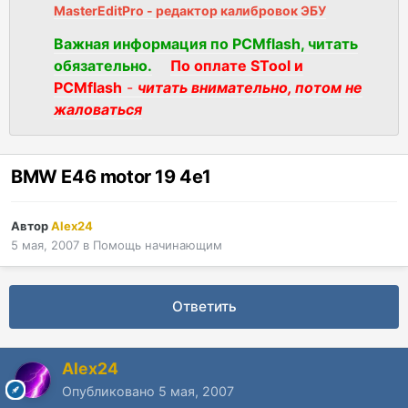
MasterEditPro - редактор калибровок ЭБУ
Важная информация по PCMflash, читать
обязательно.
По оплате STool и
PCMflash
-
читать внимательно, потом не
жаловаться
BMW E46 motor 19 4e1
Автор
Alex24
5 мая, 2007
в
Помощь начинающим
Ответить
Alex24
Опубликовано
5 мая, 2007