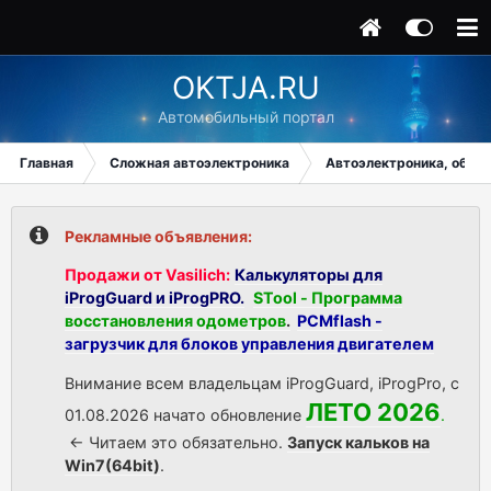
OKTJA.RU
Автомобильный портал
Главная
Сложная автоэлектроника
Автоэлектроника, общи
Рекламные объявления:
Продажи от Vasilich:
Калькуляторы для
iProgGuard и iProgPRO.
STool - Программа
восстановления одометров
.
PCMflash -
загрузчик для блоков управления двигателем
Внимание всем владельцам iProgGuard, iProgPro, с
ЛЕТО 2026
01.08.2026 начато обновление
.
<- Читаем это обязательно.
Запуск кальков на
Win7(64bit)
.