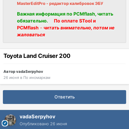
MasterEditPro - редактор калибровок ЭБУ
Важная информация по PCMflash, читать
обязательно.
По оплате STool и
PCMflash
-
читать внимательно, потом не
жаловаться
Toyota Land Cruiser 200
Автор
vadaSerpyhov
26 июня
в
По иномаркам
Ответить
vadaSerpyhov
Опубликовано
26 июня