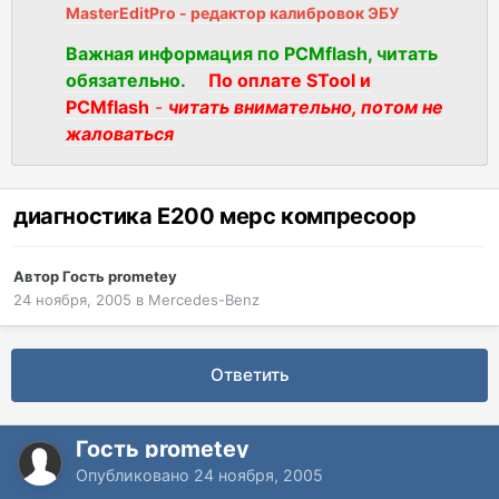
MasterEditPro - редактор калибровок ЭБУ
Важная информация по PCMflash, читать
обязательно.
По оплате STool и
PCMflash
-
читать внимательно, потом не
жаловаться
диагностика E200 мерс компресоор
Автор Гость prometey
24 ноября, 2005
в
Mercedes-Benz
Ответить
Гость prometey
Опубликовано
24 ноября, 2005