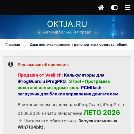
OKTJA.RU
Автомобильный портал
Главная
Диагностика и ремонт транспортных средств, общий ра
Рекламные объявления:
Продажи от Vasilich:
Калькуляторы для
iProgGuard и iProgPRO.
STool - Программа
восстановления одометров
.
PCMflash -
загрузчик для блоков управления двигателем
Внимание всем владельцам iProgGuard, iProgPro, с
ЛЕТО 2026
01.08.2026 начато обновление
.
<- Читаем это обязательно.
Запуск кальков на
Win7(64bit)
.