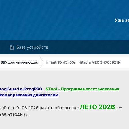
Уже з
База устройств
 ЭБУ для начинающих
Infiniti FX45, 05г., Hitachi MEC SH705821N
rogGuard и iProgPRO.
STool - Программа восстановления
оков управления двигателем
ЛЕТО 2026
ogPro, с 01.08.2026 начато обновление
.
<-
а Win7(64bit)
.