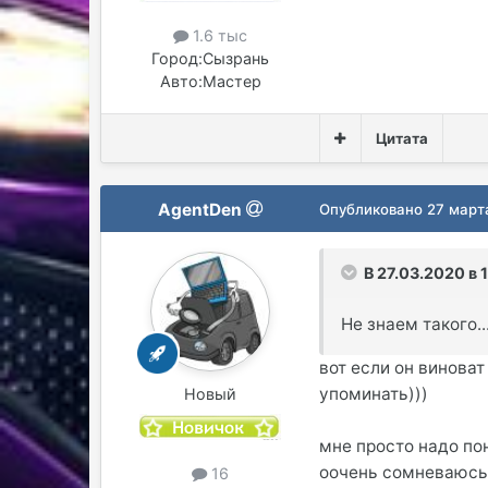
1.6 тыс
Город:
Сызрань
Авто:
Мастер
Цитата
AgentDen
Опубликовано
27 март
В 27.03.2020 в 1
Не знаем такого...
вот если он виноват
упоминать)))
Новый
мне просто надо пон
оочень сомневаюс
16