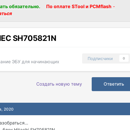
ать обязательно.
По оплате STool и PCMflash
-
аться
hi MEC SH705821N
Подписчики
0
ание ЭБУ для начинающих
Создать новую тему
Ответить
а, 2020
азобраться...
 блок Hitachi SH705821N,