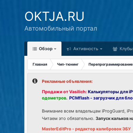
OKTJA.RU
Автомобильный портал
Обзор
Активность
Клубы
Главная
Чип-тюнинг
Перепрограммирование
Рекламные объявления:
Продажи от Vasilich:
Калькуляторы для iP
одометров
.
PCMflash - загрузчик для бл
Внимание всем владельцам iProgGuard, iPr
Читаем это обязательно.
Запуск кальков н
MasterEditPro - редактор калибровок ЭБУ