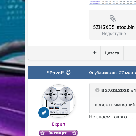
5ZH5XD5_stoc.bin
Недоступно
Цитата
*Pavel*
Опубликовано
27 март
В 27.03.2020 в 
известным кали
Не знаем такого.....
Expert