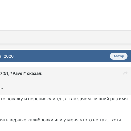
а, 2020
Автор
7:51,
*Pavel*
сказал:
..
 то покажу и переписку и тд., а так зачем лишний раз имя
ять верные калибровки или у меня чтото не так... хотя
ь