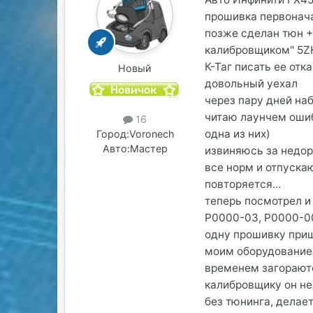
прошивка первонач
позже сделан тюн +
калибровщиком" 5Z
К-Таг писать ее от
Новый
довольный уехал
через пару дней на
читаю лаунчем ошиб
16
одна из них)
Город:
Voronech
Авто:
Мастер
извиняюсь за недо
все норм и отпускаю
повторяется...
теперь посмотрел 
P0000-03, P0000-00
одну прошивку приш
моим оборудованием,
временем загораютс
калибровщику он не
без тюнинга, делает