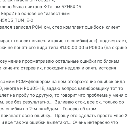
ально была считана К-Тагом 5ZH5XD5
 Евро2 на основе ее "известным
H5XD5_TUN_E-2
казался записал PCM-ом, стер комплект ошибок и клиент
бирает говорит вылезли какие то ошибки(чек), подъезжает
ки не понятного вида типа 81.00.00.00 и P0605 (на скрин
розумение просматриваю остальные ошибки по блокам
 клиента стерев их, проходит неделя и опять история
и самим PCM-флешером на нем отображение ошибок вида
, иногда и P0605-1E, задаю вопрос калибровщику тот то
лет на пробу то другую, то говорит что проблема у меня 
 все без результатно.... Заливаю сток, все ок, только со
я ошибки по 2-м лямбдам... Говорю об этом
 признает свою ошибку... Прошу его сделать просто Евро 
 и все так же ошибки вылетают... Очень интересно что