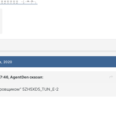
а, 2020
17:46,
AgentDen
сказал:
бровщиком" 5ZH5XD5_TUN_E-2