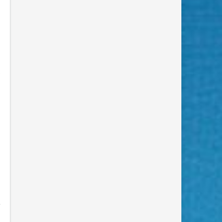
,
е
с
2