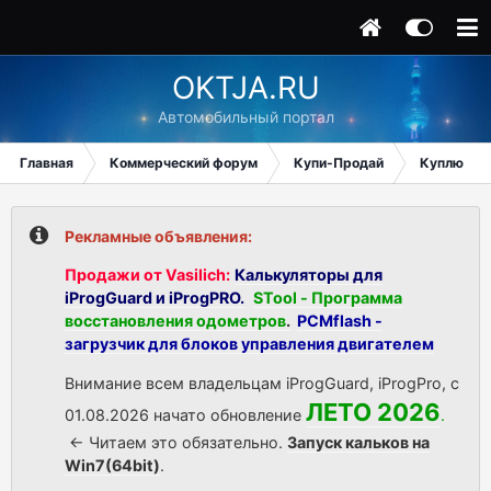
OKTJA.RU
Автомобильный портал
Главная
Коммерческий форум
Купи-Продай
Куплю
Рекламные объявления:
Продажи от Vasilich:
Калькуляторы для
iProgGuard и iProgPRO.
STool - Программа
восстановления одометров
.
PCMflash -
загрузчик для блоков управления двигателем
Внимание всем владельцам iProgGuard, iProgPro, с
ЛЕТО 2026
01.08.2026 начато обновление
.
<- Читаем это обязательно.
Запуск кальков на
Win7(64bit)
.