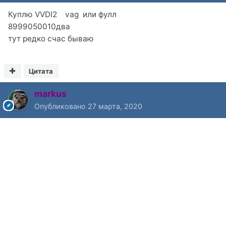
Куплю VVDI2 vag или фулл
8999050010два
тут редко счас бываю
Цитата
markus
Опубликовано
27 марта, 2020