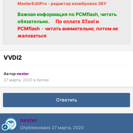
MasterEditPro - редактор калибровок ЭБУ
Важная информация по PCMflash, читать
обязательно.
По оплате STool и
PCMflash
-
читать внимательно, потом не
жаловаться
VVDI2
Автор
nexter
27 марта, 2020
в
Куплю
Ответить
nexter
Опубликовано
27 марта, 2020