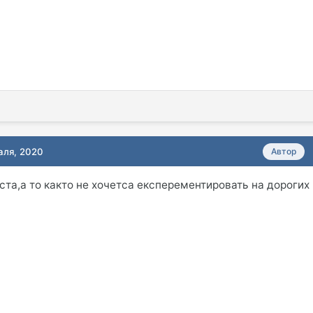
аля, 2020
Автор
та,а то както не хочетса експерементировать на дорогих