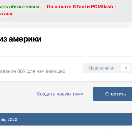
ать обязательно.
По оплате STool и PCMflash
-
аться
из америки
Подписчики
0
ование ЭБУ для начинающих
Создать новую тему
Ответить
аля, 2020