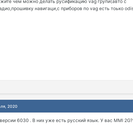
жите чем можно делать русификацию vag групи(авто с
адио,прошивку навигаци,с приборов по vag есть тоько odi
аля, 2020
ерсии 6030 . В них уже есть русский язык. У вас MMI 2G?