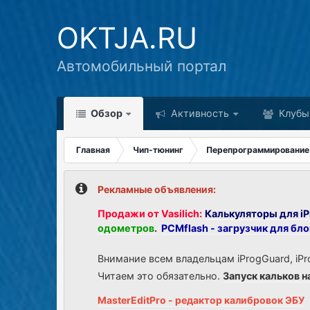
OKTJA.RU
Автомобильный портал
Обзор
Активность
Клубы
Главная
Чип-тюнинг
Перепрограммирование
Рекламные объявления:
Продажи от Vasilich:
Калькуляторы для iP
одометров
.
PCMflash - загрузчик для бл
Внимание всем владельцам iProgGuard, iPr
Читаем это обязательно.
Запуск кальков н
MasterEditPro - редактор калибровок ЭБУ