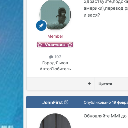
Здраствуйте,подска
америки),перевод р
и вася?
Member
193
Город:
Львов
Авто:
Любитель
Цитата
JohnFirst
Опубликовано
19 февр
Обновляйте MMI до в