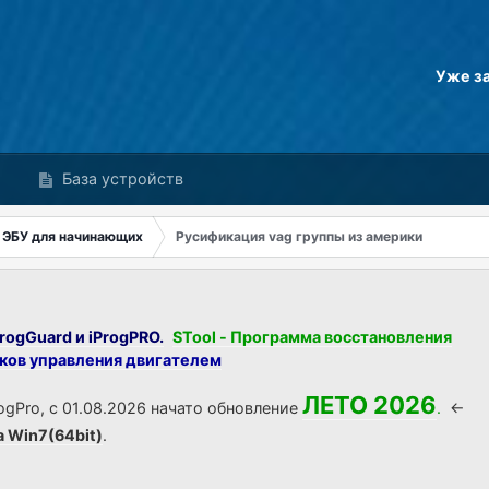
Уже з
База устройств
 ЭБУ для начинающих
Русификация vag группы из америки
rogGuard и iProgPRO.
STool - Программа восстановления
оков управления двигателем
ЛЕТО 2026
ogPro, с 01.08.2026 начато обновление
.
<-
а Win7(64bit)
.