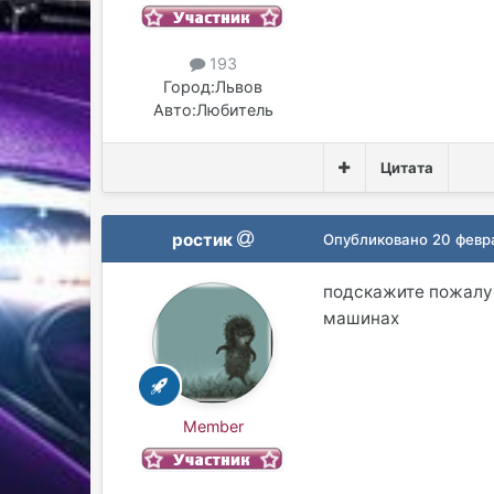
193
Город:
Львов
Авто:
Любитель
Цитата
ростик
Опубликовано
20 февр
подскажите пожалус
машинах
Member