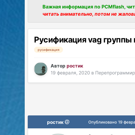
Важная информация по PCMflash, чит
читать внимательно, потом не жалов
Русификация vag группы 
русификация
Автор
ростик
19 февраля, 2020
в
Перепрограммир
ростик
Опубликовано
19 февр