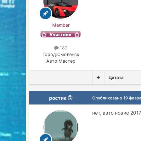
Member
182
Город:
Смоленск
Авто:
Мастер
Цитата
ростик
Опубликовано
19 февр
нет, авто новие 201