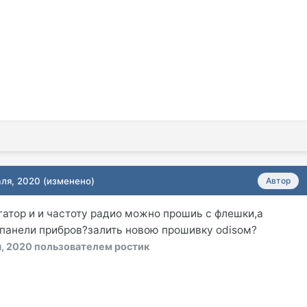
аля, 2020
(изменено)
Автор
гатор и и частоту радио можно прошиь с флешки,а
 панели прибров?залить новою прошивку odisoм?
, 2020
пользователем ростик