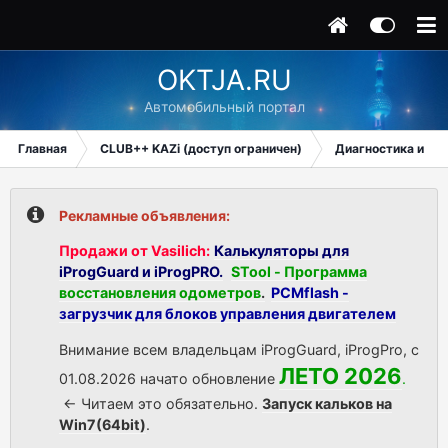
OKTJA.RU
Автомобильный портал
Главная
CLUB++ KAZi (доступ ограничен)
Диагностика и ре
Рекламные объявления:
Продажи от Vasilich:
Калькуляторы для
iProgGuard и iProgPRO.
STool - Программа
восстановления одометров
.
PCMflash -
загрузчик для блоков управления двигателем
Внимание всем владельцам iProgGuard, iProgPro, с
ЛЕТО 2026
01.08.2026 начато обновление
.
<- Читаем это обязательно.
Запуск кальков на
Win7(64bit)
.