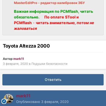
MasterEditPro - редактор калибровок ЭБУ
Важная информация по PCMflash, читать
обязательно.
По оплате STool и
PCMflash
-
читать внимательно, потом не
жаловаться
Toyota Altezza 2000
Автор
mark11
3 февраля, 2020
в
Подушки безопасности
Ответить
mark11
Опубликовано
3 февраля, 2020