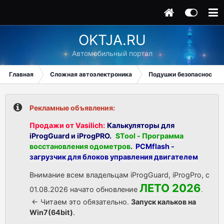
OKTJA.RU
Автомобильный портал
Главная
Сложная автоэлектроника
Подушки безопасности
Рекламные объявления:
Продажи от Vasilich:
Калькуляторы для
iProgGuard и iProgPRO.
STool - Программа
восстановления одометров
.
PCMflash -
загрузчик для блоков управления двигателем
Внимание всем владельцам iProgGuard, iProgPro, с
ЛЕТО 2026
01.08.2026 начато обновление
.
<- Читаем это обязательно.
Запуск кальков на
Win7(64bit)
.