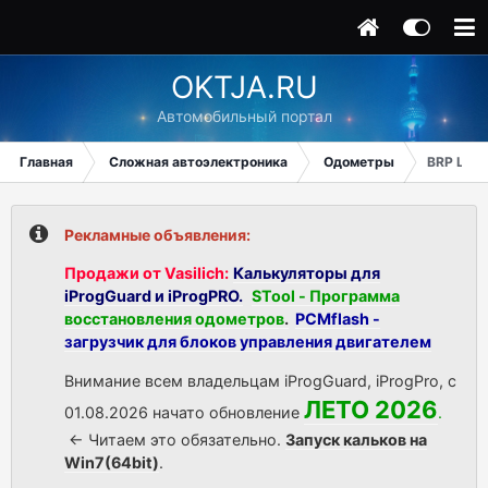
OKTJA.RU
Автомобильный портал
Главная
Сложная автоэлектроника
Одометры
BRP Lynx
Рекламные объявления:
Продажи от Vasilich:
Калькуляторы для
iProgGuard и iProgPRO.
STool - Программа
восстановления одометров
.
PCMflash -
загрузчик для блоков управления двигателем
Внимание всем владельцам iProgGuard, iProgPro, с
ЛЕТО 2026
01.08.2026 начато обновление
.
<- Читаем это обязательно.
Запуск кальков на
Win7(64bit)
.