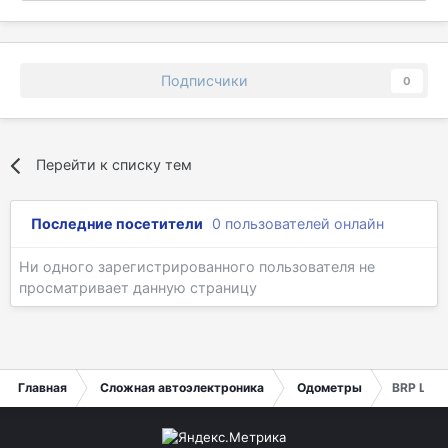
Подписчики
0
Перейти к списку тем
Последние посетители
0 пользователей онлайн
Ни одного зарегистрированного пользователя не
просматривает данную страницу
Главная
Сложная автоэлектроника
Одометры
BRP Lynx