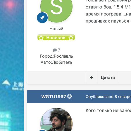
ставлю бош 1.5.4 M
время прогрева....н
прошивках паулься а
Новый
7
Город:
Рославль
Авто:
Любитель
Цитата
WGTU1997
Опубликовано
8 январ
Кого только не занос