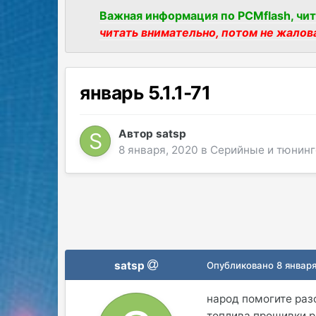
Важная информация по PCMflash, чит
читать внимательно, потом не жалов
январь 5.1.1-71
Автор
satsp
8 января, 2020
в
Серийные и тюнин
satsp
Опубликовано
8 январ
народ помогите разо
топлива прошивки р