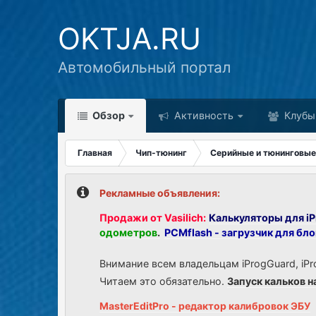
OKTJA.RU
Автомобильный портал
Обзор
Активность
Клубы
Главная
Чип-тюнинг
Серийные и тюнинговые
Рекламные объявления:
Продажи от Vasilich:
Калькуляторы для iP
одометров
.
PCMflash - загрузчик для бл
Внимание всем владельцам iProgGuard, iPr
Читаем это обязательно.
Запуск кальков н
MasterEditPro - редактор калибровок ЭБУ