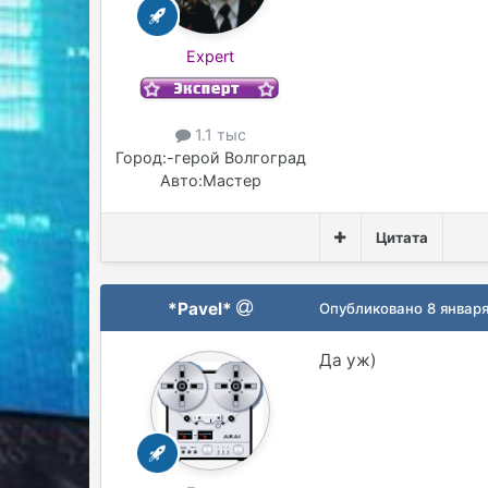
Expert
1.1 тыс
Город:
-герой Волгоград
Авто:
Мастер
Цитата
*Pavel*
Опубликовано
8 январ
Да уж)