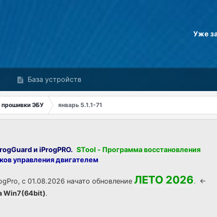
Уже з
База устройств
 прошивки ЭБУ
январь 5.1.1-71
rogGuard и iProgPRO.
STool - Программа восстановления
оков управления двигателем
ЛЕТО 2026
ogPro, с 01.08.2026 начато обновление
.
<-
а Win7(64bit)
.