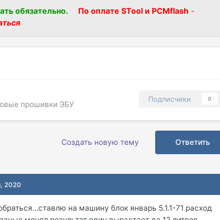
ать обязательно.
По оплате STool и PCMflash
-
аться
Подписчики
0
говые прошивки ЭБУ
Создать новую тему
Ответить
я, 2020
браться...ставлю на машину блок январь 5.1.1-71 расход
азные менял результат один вырастает да 12 литров