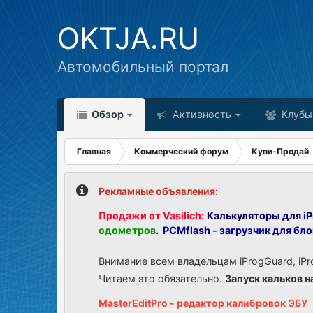
OKTJA.RU
Автомобильный портал
Обзор
Активность
Клубы
Главная
Коммерческий форум
Купи-Продай
Рекламные объявления:
Продажи от Vasilich:
Калькуляторы для iP
одометров
.
PCMflash - загрузчик для бл
Внимание всем владельцам iProgGuard, iPr
Читаем это обязательно.
Запуск кальков н
MasterEditPro - редактор калибровок ЭБУ