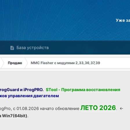
Уже з
База устройств
Продаю
MMC Flasher с модулями 2,33,36,37,39
rogGuard и iProgPRO.
STool - Программа восстановления
оков управления двигателем
ЛЕТО 2026
ogPro, с 01.08.2026 начато обновление
.
<-
а Win7(64bit)
.