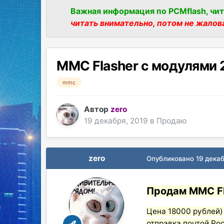
Важная информация по PCMflash, чит
читать внимательно, потом не жалов
MMC Flasher с модулями 2
mmc
Автор
zero
19 декабря, 2019
в
Продаю
zero
Опубликовано
19 декаб
Продам MMC Fl
Цена 18000 рублей)
отправка почтой Рос