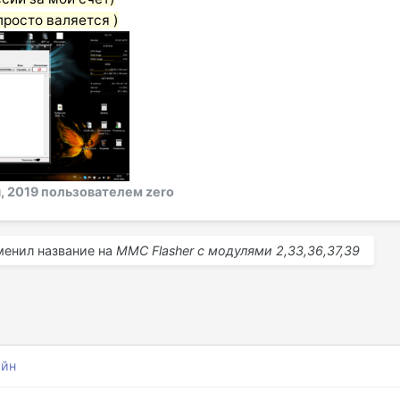
просто валяется )
, 2019
пользователем zero
енил название на
MMC Flasher с модулями 2,33,36,37,39
айн