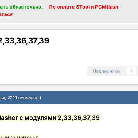
ать обязательно.
По оплате STool и PCMflash
-
аться
,33,36,37,39
Подписчики
0
ря, 2019
(изменено)
asher с модулями 2,33,36,37,39
сии за мой счёт)