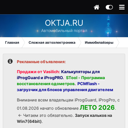
OKTJA.RU
Автомобильный портал
Главная
Сложная автоэлектроника
Иммобилайзеры
Nis
Рекламные объявления:
Продажи от Vasilich:
Калькуляторы для
iProgGuard и iProgPRO.
STool - Программа
восстановления одометров
.
PCMflash -
загрузчик для блоков управления двигателем
Внимание всем владельцам iProgGuard, iProgPro, с
ЛЕТО 2026
01.08.2026 начато обновление
.
<- Читаем это обязательно.
Запуск кальков на
Win7(64bit)
.