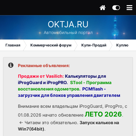
OKTJA.RU
Автомобильный портал
Главная
Коммерческий форум
Купи-Продай
Куплю
Рекламные объявления:
Продажи от Vasilich:
Калькуляторы для
iProgGuard и iProgPRO.
STool - Программа
восстановления одометров
.
PCMflash -
загрузчик для блоков управления двигателем
Внимание всем владельцам iProgGuard, iProgPro, с
ЛЕТО 2026
01.08.2026 начато обновление
.
<- Читаем это обязательно.
Запуск кальков на
Win7(64bit)
.