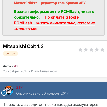
MasterEditPro - редактор калибровок ЭБУ
Важная информация по PCMflash, читать
обязательно.
По оплате STool и
PCMflash
-
читать внимательно, потом не
жаловаться
Mitsubishi Colt 1.3
синхро
Автор
ztx
20 ноября, 2017
в
Иммобилайзеры
ztx
Опубликовано
20 ноября, 2017
Перестала заводится после пасадки акомулаторов