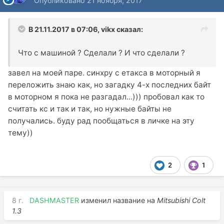
Опубликовано
21 ноября, 2017
В 21.11.2017 в 07:06,
vikx
сказал:
Что с машиной ? Сделали ? И что сделали ?
завел на моей паре. синхру с етакса в моторный я
переложить знаю как, но загадку 4-х последних байт
в моторном я пока не разгадал...))) пробовал как то
считать кс и так и так, но нужные байты не
получались. буду рад пообщаться в личке на эту
тему))
2
1
8 г.
DASHMASTER
изменил название на
Mitsubishi Colt
1.3