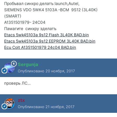
Пробъвал синхро делатъ launch,Autel,
SIEMENS VDO 5WK4 5103A -BCM 9S12 (3L40K)
(SMART)
A1351501979- 24C04
Памагите синхру зделатъ
Etacs 5wk45103a 9s12 Flash 3L40K BAD.bin
Etacs 5wk45103a 9s12 EEPROM 3L40K BAD.bin
Ecu Colt A1351501979 24c04 BAD.bin
Sergunja
Опубликовано
20 ноября, 2017
проверь ЛС...
ztx
Опубликовано
21 ноября, 2017