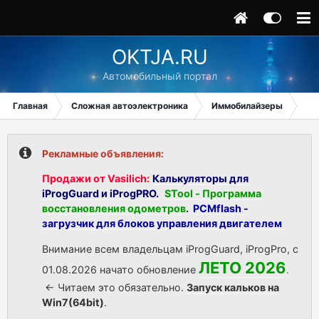
OKTJA.RU
Автомобильный портал
Главная
Сложная автоэлектроника
Иммобилайзеры
Mit
Рекламные объявления:
Продажи от Vasilich:
Калькуляторы для
iProgGuard и iProgPRO.
STool - Программа
восстановления одометров
.
PCMflash -
загрузчик для блоков управления двигателем
Внимание всем владельцам iProgGuard, iProgPro, с
ЛЕТО 2026
01.08.2026 начато обновление
.
<- Читаем это обязательно.
Запуск кальков на
Win7(64bit)
.