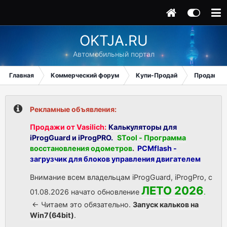
OKTJA.RU
Автомобильный портал
Главная
Коммерческий форум
Купи-Продай
Продаю
Рекламные объявления:
Продажи от Vasilich:
Калькуляторы для
iProgGuard и iProgPRO.
STool - Программа
восстановления одометров
.
PCMflash -
загрузчик для блоков управления двигателем
Внимание всем владельцам iProgGuard, iProgPro, с
ЛЕТО 2026
01.08.2026 начато обновление
.
<- Читаем это обязательно.
Запуск кальков на
Win7(64bit)
.