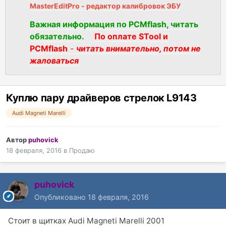
MasterEditPro - редактор калибровок ЭБУ
Важная информация по PCMflash, читать
обязательно.
По оплате STool и
PCMflash
-
читать внимательно, потом не
жаловаться
Куплю пару драйверов стрелок L9143
Audi Magneti Marelli
Автор
puhovick
18 февраля, 2016
в
Продаю
puhovick
Опубликовано
18 февраля, 2016
Стоит в щитках Audi Magneti Marelli 2001