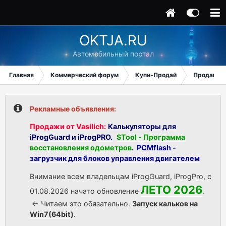
OKTJA.RU
Автомобильный портал
Главная
Коммерческий форум
Купи-Продай
Продаю
Рекламные объявления:
Продажи от Vasilich:
Калькуляторы для
iProgGuard и iProgPRO.
STool - Программа
восстановления одометров
.
PCMflash -
загрузчик для блоков управления двигателем
Внимание всем владельцам iProgGuard, iProgPro, с
ЛЕТО 2026
01.08.2026 начато обновление
.
<- Читаем это обязательно.
Запуск кальков на
Win7(64bit)
.