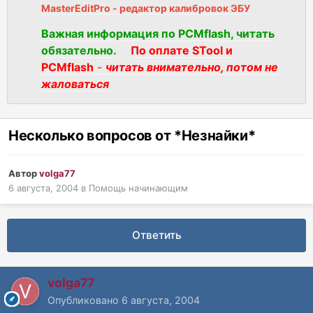
MasterEditPro - редактор калибровок ЭБУ
Важная информация по PCMflash, читать
обязательно.
По оплате STool и
PCMflash
-
читать внимательно, потом не
жаловаться
Несколько вопросов от *Незнайки*
Автор
volga77
6 августа, 2004
в
Помощь начинающим
Ответить
volga77
Опубликовано
6 августа, 2004