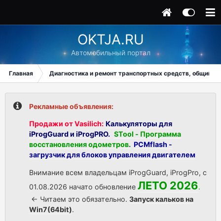
OKTJA.RU
Автомобильный портал
Главная
Диагностика и ремонт транспортных средств, общий ра
Рекламные объявления:
Продажи от Vasilich:
Калькуляторы для
iProgGuard и iProgPRO.
STool - Программа
восстановления одометров
.
PCMflash -
загрузчик для блоков управления двигателем
Внимание всем владельцам iProgGuard, iProgPro, с
ЛЕТО 2026
01.08.2026 начато обновление
.
<- Читаем это обязательно.
Запуск кальков на
Win7(64bit)
.