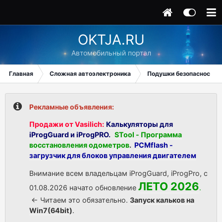
OKTJA.RU
Автомобильный портал
Главная
Сложная автоэлектроника
Подушки безопасности
Рекламные объявления:
Продажи от Vasilich:
Калькуляторы для
iProgGuard и iProgPRO.
STool - Программа
восстановления одометров
.
PCMflash -
загрузчик для блоков управления двигателем
Внимание всем владельцам iProgGuard, iProgPro, с
ЛЕТО 2026
01.08.2026 начато обновление
.
<- Читаем это обязательно.
Запуск кальков на
Win7(64bit)
.