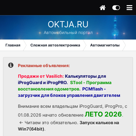
OKTJA.RU
Автомобильный портал
Главная
Сложная автоэлектроника
Автомагнитолы
KIA
Рекламные объявления:
Продажи от Vasilich:
Калькуляторы для
iProgGuard и iProgPRO.
STool - Программа
восстановления одометров
.
PCMflash -
загрузчик для блоков управления двигателем
Внимание всем владельцам iProgGuard, iProgPro, с
ЛЕТО 2026
01.08.2026 начато обновление
.
<- Читаем это обязательно.
Запуск кальков на
Win7(64bit)
.