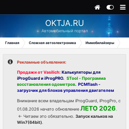
OKTJA.RU
Автомобильный портал
Главная
Сложная автоэлектроника
Иммобилайзеры
Hyu
Рекламные объявления:
Продажи от Vasilich:
Калькуляторы для
iProgGuard и iProgPRO.
STool - Программа
восстановления одометров
.
PCMflash -
загрузчик для блоков управления двигателем
Внимание всем владельцам iProgGuard, iProgPro, с
ЛЕТО 2026
01.08.2026 начато обновление
.
<- Читаем это обязательно.
Запуск кальков на
Win7(64bit)
.