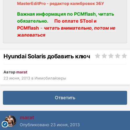
MasterEditPro - редактор калибровок ЭБУ
Важная информация по PCMflash, читать
обязательно.
По оплате STool и
PCMflash
-
читать внимательно, потом не
жаловаться
Hyundai Solaris добавить ключ
Автор
marat
23 июня, 2013
в
Иммобилайзеры
Ответить
marat
Опубликовано
23 июня, 2013