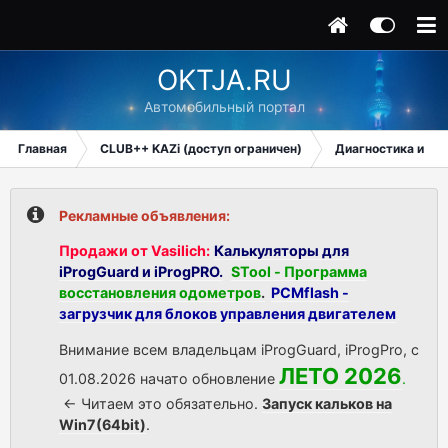
OKTJA.RU
Автомобильный портал
Главная
CLUB++ KAZi (доступ ограничен)
Диагностика и ре
Рекламные объявления:
Продажи от Vasilich:
Калькуляторы для
iProgGuard и iProgPRO.
STool - Программа
восстановления одометров
.
PCMflash -
загрузчик для блоков управления двигателем
Внимание всем владельцам iProgGuard, iProgPro, с
ЛЕТО 2026
01.08.2026 начато обновление
.
<- Читаем это обязательно.
Запуск кальков на
Win7(64bit)
.