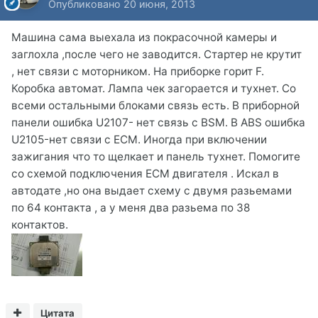
Опубликовано
20 июня, 2013
Машина сама выехала из покрасочной камеры и
заглохла ,после чего не заводится. Стартер не крутит
, нет связи с моторником. На приборке горит F.
Коробка автомат. Лампа чек загорается и тухнет. Со
всеми остальными блоками связь есть. В приборной
панели ошибка U2107- нет связь с BSM. В ABS ошибка
U2105-нет связи с ECM. Иногда при включении
зажигания что то щелкает и панель тухнет. Помогите
со схемой подключения ECM двигателя . Искал в
автодате ,но она выдает схему с двумя разьемами
по 64 контакта , а у меня два разьема по 38
контактов.
Цитата