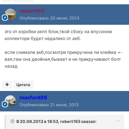
robert163
Опубликовано
20 июня, 2013
это от коробки акпп блок,твой сбоку на впускном
коллекторе будет недалеко от акб.
если снимали акб,посмотри прикручена ли клейма +-
вая,там она двойная,бывает и не прикручивают болт
назад
Цитата
maxford88
Опубликовано
21 июня, 2013
В 20.06.2013 в 18:53, robert163 сказал: