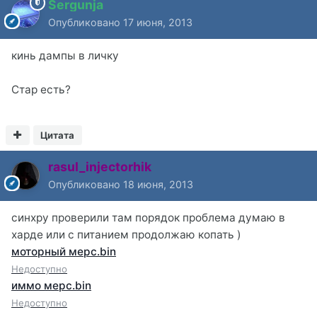
Sergunja
Опубликовано
17 июня, 2013
кинь дампы в личку
Стар есть?
Цитата
rasul_injectorhik
Опубликовано
18 июня, 2013
синхру проверили там порядок проблема думаю в
харде или с питанием продолжаю копать )
моторный мерс.bin
Недоступно
иммо мерс.bin
Недоступно