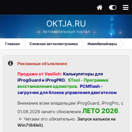
OKTJA.RU
Автомобильный портал
Главная
Сложная автоэлектроника
Иммобилайзеры
Me
Рекламные объявления:
Продажи от Vasilich:
Калькуляторы для
iProgGuard и iProgPRO.
STool - Программа
восстановления одометров
.
PCMflash -
загрузчик для блоков управления двигателем
Внимание всем владельцам iProgGuard, iProgPro, с
ЛЕТО 2026
01.08.2026 начато обновление
.
<- Читаем это обязательно.
Запуск кальков на
Win7(64bit)
.