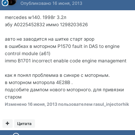
Опубликовано
16 июня, 2013
mercedes w140. 1998г 3.2л
эбу A0225452832 иммо 1298203626
авто не заводится на шитке старт эрор
в ошибках в моторном P1570 fault in DAS to engine
control module (a61)
immo B1701 incorrect enable code engine management
как я понял проблемма в синхре с моторным.
в моторном моторола 4E28B .
подсобите дампом нового моторного. для привязки
старом
Изменено
16 июня, 2013
пользователем rasul_injectorhik
Цитата