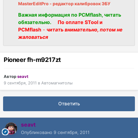
MasterEditPro - редактор калибровок ЭБУ
Важная информация по PCMflash, читать
обязательно.
По оплате STool и
PCMflash
-
читать внимательно, потом не
жаловаться
Pioneer fh-m9217zt
Автор
seavt
9 сентября, 2011
в
Автомагнитолы
Ответить
seavt
Опубликовано
9 сентября, 2011