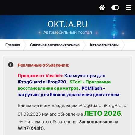
OKTJA.RU
Автомобильный портал
Главная
Сложная автоэлектроника
Автомагнитолы
Pio
Рекламные объявления:
Продажи от Vasilich:
Калькуляторы для
iProgGuard и iProgPRO.
STool - Программа
восстановления одометров
.
PCMflash -
загрузчик для блоков управления двигателем
Внимание всем владельцам iProgGuard, iProgPro, с
ЛЕТО 2026
01.08.2026 начато обновление
.
<- Читаем это обязательно.
Запуск кальков на
Win7(64bit)
.