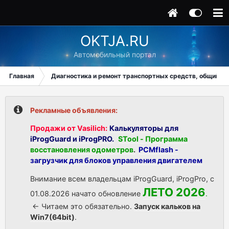
OKTJA.RU
Автомобильный портал
Главная
Диагностика и ремонт транспортных средств, общий ра
Рекламные объявления:
Продажи от Vasilich:
Калькуляторы для
iProgGuard и iProgPRO.
STool - Программа
восстановления одометров
.
PCMflash -
загрузчик для блоков управления двигателем
Внимание всем владельцам iProgGuard, iProgPro, с
ЛЕТО 2026
01.08.2026 начато обновление
.
<- Читаем это обязательно.
Запуск кальков на
Win7(64bit)
.