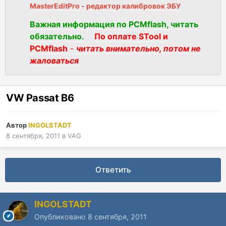
MasterEditPro - редактор калибровок ЭБУ
Важная информация по PCMflash, читать
обязательно.
По оплате STool и
PCMflash
-
читать внимательно, потом не
жаловаться
VW Passat B6
Автор
INGOLSTADT
8 сентября, 2011
в
VAG
Ответить
INGOLSTADT
Опубликовано
8 сентября, 2011