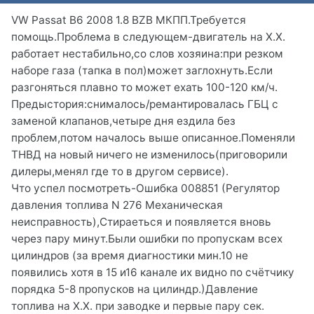
VW Passat B6 2008 1.8 BZB МКПП.Требуется
помощь.Проблема в следующем-двигатель на Х.Х.
работает нестабильно,со слов хозяина:при резком
наборе газа (тапка в пол)может заглохнуть.Если
разгоняться плавно то может ехать 100-120 км/ч.
Предыстория:снималось/ремантировалась ГБЦ с
заменой клапанов,четыре дня ездила без
проблем,потом началось выше описанное.Поменяли
ТНВД на новый ничего не изменилось(приговорили
дилеры,менял где то в другом сервисе).
Что успел посмотреть-Ошибка 008851 (Регулятор
давления топлива N 276 Механическая
неисправность),Стираеться и появляется вновь
через пару минут.Были ошибки по пропускам всех
цилиндров (за время диагностики мин.10 не
появились хотя в 15 и16 канале их видно по счётчику
порядка 5-8 пропусков на цилиндр.)Давление
топлива на Х.Х. при заводке и первые пару сек.