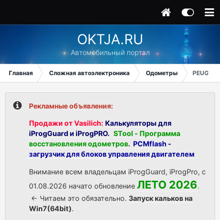
OKTJA.RU
Автомобильный портал
Главная
Сложная автоэлектроника
Одометры
PEUGEOT
Рекламные объявления:
Продажи от Vasilich:
Калькуляторы для
iProgGuard и iProgPRO.
STool - Программа
восстановления одометров
.
PCMflash -
загрузчик для блоков управления двигателем
Внимание всем владельцам iProgGuard, iProgPro, с
ЛЕТО 2026
01.08.2026 начато обновление
.
<- Читаем это обязательно.
Запуск кальков на
Win7(64bit)
.