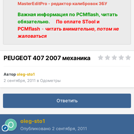
MasterEditPro - редактор калибровок ЭБУ
Важная информация по PCMflash, читать
обязательно.
По оплате STool и
PCMflash
-
читать внимательно, потом не
жаловаться
PEUGEOT 407 2007 механика
Автор
oleg-sto1
2 сентября, 2011
в
Одометры
Ответить
oleg-sto1
Опубликовано
2 сентября, 2011