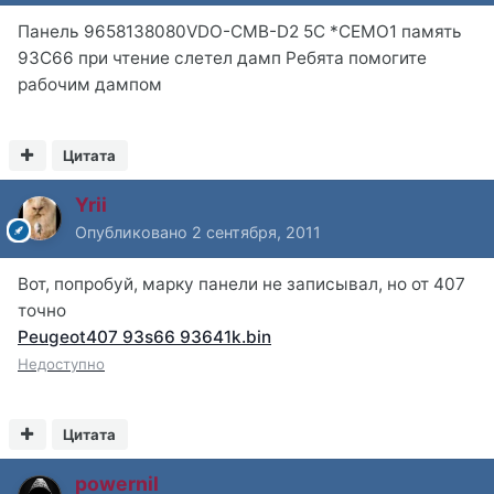
Панель 9658138080VDO-СМВ-D2 5C *CEMO1 память
93С66 при чтение слетел дамп Ребята помогите
рабочим дампом
Цитата
Yrii
Опубликовано
2 сентября, 2011
Вот, попробуй, марку панели не записывал, но от 407
точно
Peugeot407 93s66 93641k.bin
Недоступно
Цитата
powernil