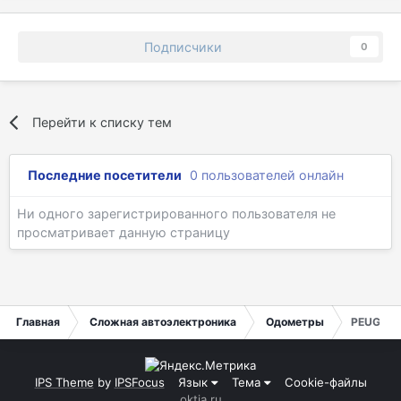
Подписчики
0
Перейти к списку тем
Последние посетители
0 пользователей онлайн
Ни одного зарегистрированного пользователя не
просматривает данную страницу
Главная
Сложная автоэлектроника
Одометры
PEUGEOT
IPS Theme
by
IPSFocus
Язык
Тема
Cookie-файлы
oktja.ru