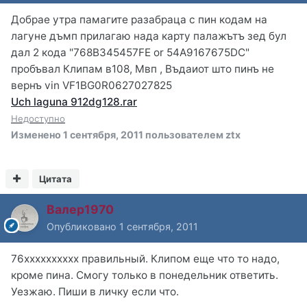
Добрае утра памагите разабраца с пин кодам на
лагуне дъмп прилагаю нада карту палажътъ зед бул
дал 2 кода "768B345457FE or 54A9167675DC"
пробъвал Клипам в108, Мвп , Въдаиот што пинъ не
вернъ vin VF1BG0R0627027825
Uch laguna 912dg128.rar
Недоступно
Изменено
1 сентября, 2011
пользователем ztx
Цитата
Валер1970
Опубликовано
1 сентября, 2011
76хххххххххх правильный. Клипом еще что то надо,
кроме пина. Смогу только в понедельник ответить.
Уезжаю. Пиши в личку если что.