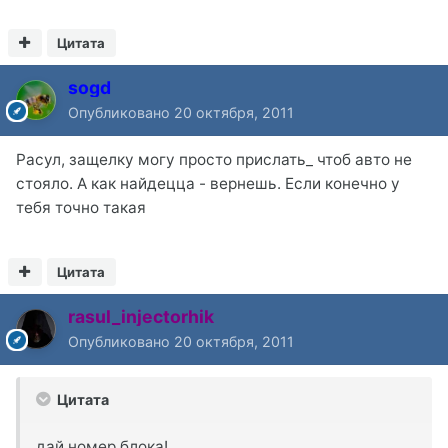
Цитата
sogd
Опубликовано
20 октября, 2011
Расул, защелку могу просто прислать_ чтоб авто не
стояло. А как найдецца - вернешь. Если конечно у
тебя точно такая
Цитата
rasul_injectorhik
Опубликовано
20 октября, 2011
Цитата
дай номер блока!