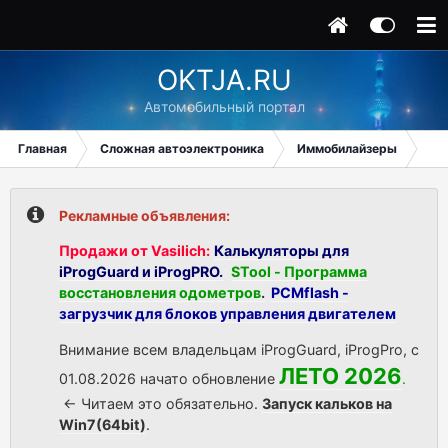
OKTJA.RU
Автомобильный портал
Главная
Сложная автоэлектроника
Иммобилайзеры
Ren
Рекламные объявления:
Продажи от Vasilich:
Калькуляторы для
iProgGuard и iProgPRO.
STool - Программа
восстановления одометров
.
PCMflash -
загрузчик для блоков управления двигателем
Внимание всем владельцам iProgGuard, iProgPro, с
ЛЕТО 2026
01.08.2026 начато обновление
.
<- Читаем это обязательно.
Запуск кальков на
Win7(64bit)
.