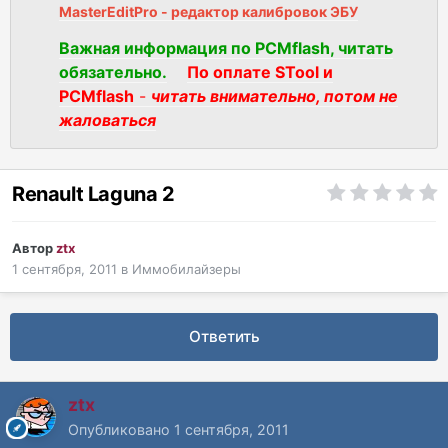
MasterEditPro - редактор калибровок ЭБУ
Важная информация по PCMflash, читать
обязательно.
По оплате STool и
PCMflash
-
читать внимательно, потом не
жаловаться
Renault Laguna 2
Автор
ztx
1 сентября, 2011
в
Иммобилайзеры
Ответить
ztx
Опубликовано
1 сентября, 2011