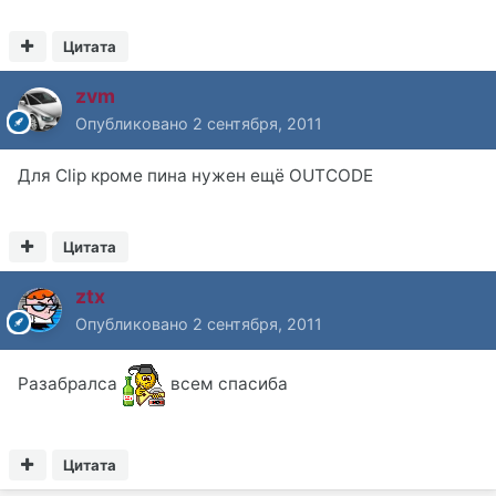
Цитата
zvm
Опубликовано
2 сентября, 2011
Для Clip кроме пина нужен ещё OUTCODE
Цитата
ztx
Опубликовано
2 сентября, 2011
Разабралса
всем спасиба
Цитата