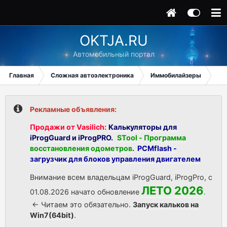
OKTJA.RU
Автомобильный портал
Главная
Сложная автоэлектроника
Иммобилайзеры
Mer
Рекламные объявления:
Продажи от Vasilich:
Калькуляторы для
iProgGuard и iProgPRO.
STool - Программа
восстановления одометров
.
PCMflash -
загрузчик для блоков управления двигателем
Внимание всем владельцам iProgGuard, iProgPro, с
ЛЕТО 2026
01.08.2026 начато обновление
.
<- Читаем это обязательно.
Запуск кальков на
Win7(64bit)
.