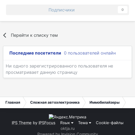
Подписчики
0
Перейти к списку тем
Последние посетители
0 пользователей онлайн
Ни одного зарегистрированного пользователя не
просматривает данную страницу
Главная
Сложная автоэлектроника
Иммобилайзеры
Mer
IPS Theme
by
IPSFocus
Язык
Тема
Cookie-файлы
oktja.ru
Powered by Invision Community