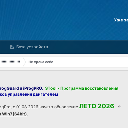
Уже з
База устройств
!!!!!!!!!!!!!!
Ни хрена себе
rogGuard и iProgPRO.
STool - Программа восстановления
оков управления двигателем
ЛЕТО 2026
ogPro, с 01.08.2026 начато обновление
.
<-
а Win7(64bit)
.