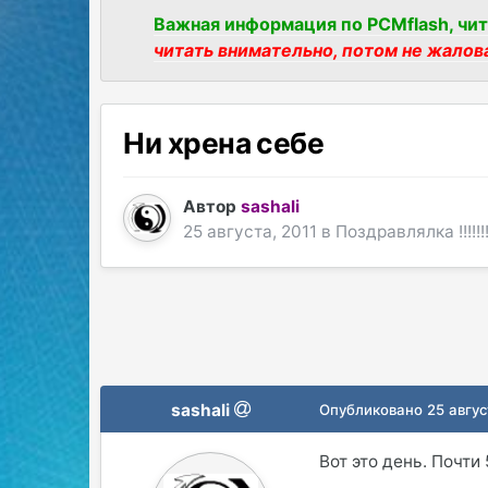
Важная информация по PCMflash, чит
читать внимательно, потом не жалов
Ни хрена себе
Автор
sashali
25 августа, 2011
в
Поздравлялка !!!!!!!!!!
sashali
Опубликовано
25 авгус
Вот это день. Почти