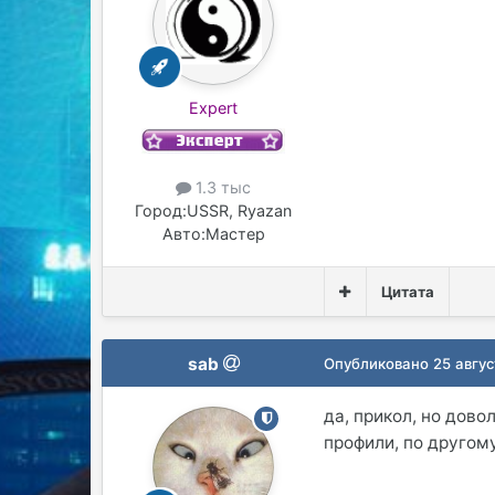
Expert
1.3 тыс
Город:
USSR, Ryazan
Авто:
Мастер
Цитата
sab
Опубликовано
25 авгус
да, прикол, но дов
профили, по другому