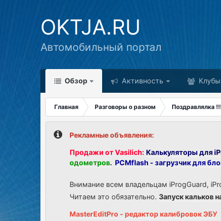
OKTJA.RU
Автомобильный портал
Обзор
Активность
Клубы
Главная
Разговоры о разном
Поздравлялка !!!!!!
Рекламные объявления:
Продажи от Vasilich:
Калькуляторы для iP
одометров
.
PCMflash - загрузчик для бл
Внимание всем владельцам iProgGuard, iPr
Читаем это обязательно.
Запуск кальков н
MasterEditPro - редактор калибровок ЭБУ