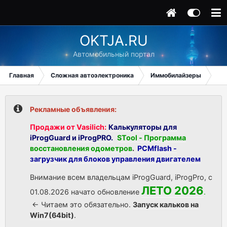
OKTJA.RU
Автомобильный портал
Главная
Сложная автоэлектроника
Иммобилайзеры
Lex
Рекламные объявления:
Продажи от Vasilich:
Калькуляторы для
iProgGuard и iProgPRO.
STool - Программа
восстановления одометров
.
PCMflash -
загрузчик для блоков управления двигателем
Внимание всем владельцам iProgGuard, iProgPro, с
ЛЕТО 2026
01.08.2026 начато обновление
.
<- Читаем это обязательно.
Запуск кальков на
Win7(64bit)
.