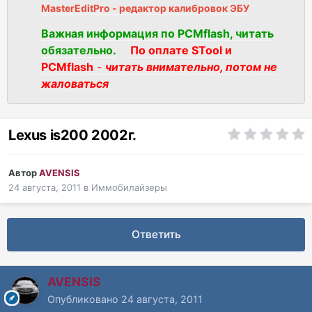
MasterEditPro - редактор калибровок ЭБУ
Важная информация по PCMflash, читать
обязательно.
По оплате STool и
PCMflash
-
читать внимательно, потом не
жаловаться
Lexus is200 2002г.
Автор
AVENSIS
24 августа, 2011
в
Иммобилайзеры
Ответить
AVENSIS
Опубликовано
24 августа, 2011