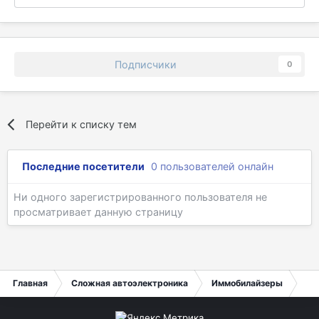
Подписчики
0
Перейти к списку тем
Последние посетители
0 пользователей онлайн
Ни одного зарегистрированного пользователя не
просматривает данную страницу
Главная
Сложная автоэлектроника
Иммобилайзеры
Lex