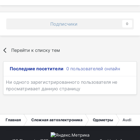
Подписчики
0
Перейти к списку тем
Последние посетители
0 пользователей онлайн
Ни одного зарегистрированного пользователя не
просматривает данную страницу
Главная
Сложная автоэлектроника
Одометры
Audi A4