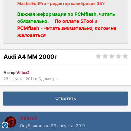
MasterEditPro - редактор калибровок ЭБУ
Важная информация по PCMflash, читать
обязательно.
По оплате STool и
PCMflash
-
читать внимательно, потом не
жаловаться
Audi A4 MM 2000г
Автор
Viliux2
23 августа, 2011
в
Одометры
Ответить
Viliux2
Опубликовано
23 августа, 2011