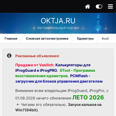
OKTJA.RU
Автомобильный портал
Главная
Сложная автоэлектроника
Одометры
Audi A4
Рекламные объявления:
Продажи от Vasilich:
Калькуляторы для
iProgGuard и iProgPRO.
STool - Программа
восстановления одометров
.
PCMflash -
загрузчик для блоков управления двигателем
Внимание всем владельцам iProgGuard, iProgPro, с
ЛЕТО 2026
01.08.2026 начато обновление
.
<- Читаем это обязательно.
Запуск кальков на
Win7(64bit)
.