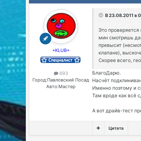
В 23.08.2011 в 0
Это проверяется 
мин смотришь да
превысит (несмо
+KLUB+
клапане), выскоч
Скорее всего, ге
БлагоДарю.
693
Город:
Павловский Посад
Насчёт подклиниван
Авто:
Мастер
Именно поэтому и сн
Там вроде как всё 
А вот драйв-тест п
Цитата