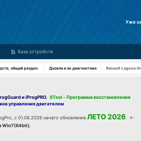
Уже з
База устройств
дств, общий раздел.
Дизели и их диагностика
Renault Laguna G
rogGuard и iProgPRO.
STool - Программа восстановления
оков управления двигателем
ЛЕТО 2026
ogPro, с 01.08.2026 начато обновление
.
<-
а Win7(64bit)
.