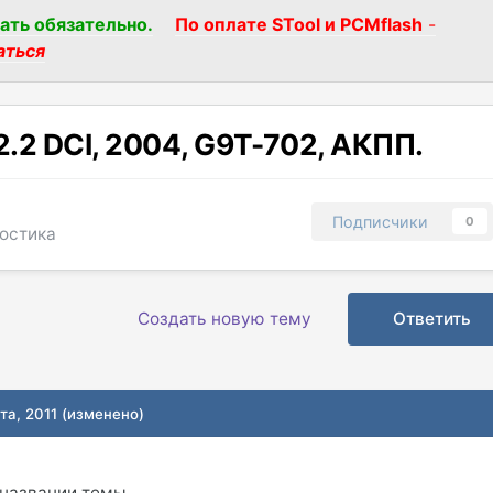
ать обязательно.
По оплате STool и PCMflash
-
аться
2.2 DCI, 2004, G9T-702, АКПП.
Подписчики
0
ностика
Создать новую тему
Ответить
та, 2011
(изменено)
 названии темы.