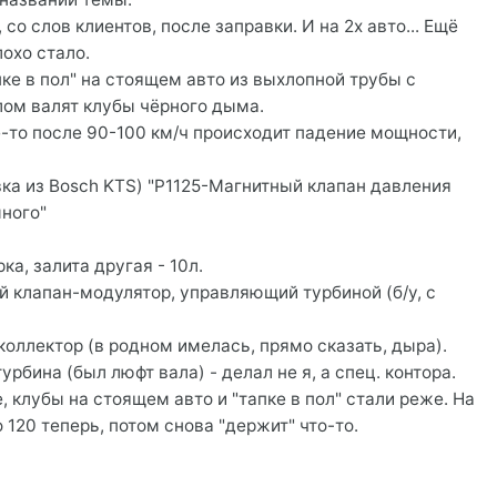
со слов клиентов, после заправки. И на 2х авто... Ещё
охо стало.
пке в пол" на стоящем авто из выхлопной трубы с
ом валят клубы чёрного дыма.
де-то после 90-100 км/ч происходит падение мощности,
а из Bosch KTS) "P1125-Магнитный клапан давления
ного"
ка, залита другая - 10л.
 клапан-модулятор, управляющий турбиной (б/у, с
коллектор (в родном имелась, прямо сказать, дыра).
рбина (был люфт вала) - делал не я, а спец. контора.
 клубы на стоящем авто и "тапке в пол" стали реже. На
 120 теперь, потом снова "держит" что-то.