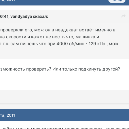
06:41, vandyadya сказал:
, проверяли его, мож он в неадекват встаёт именно в
на скорости и кажет не весть что, машинка и
т.к. сам пишешь что при 4000 об/мин - 129 кПа., мож
озможность проверить? Или только подкинуть другой?
та, 2011
 найти, мож и мультиметром можно проверить, только ка