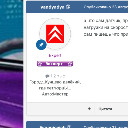
vandyadya
Опубликовано
23 авгус
а что сам датчик, п
нагрузки на скорост
сам пишешь что при
Expert
1.2 тыс
Город:
..Кунцево далёкий,
где петлюрцЫ...
Авто:
Мастер
Цитата
Evgenievich
Опубликовано
23 авгус