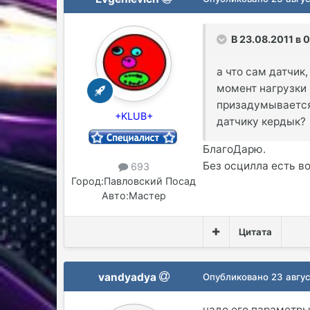
В 23.08.2011 в 
а что сам датчик
момент нагрузки 
призадумывается 
+KLUB+
датчику кердык?
БлагоДарю.
Без осцилла есть в
693
Город:
Павловский Посад
Авто:
Мастер
Цитата
vandyadya
Опубликовано
23 авгус
надо его параметры