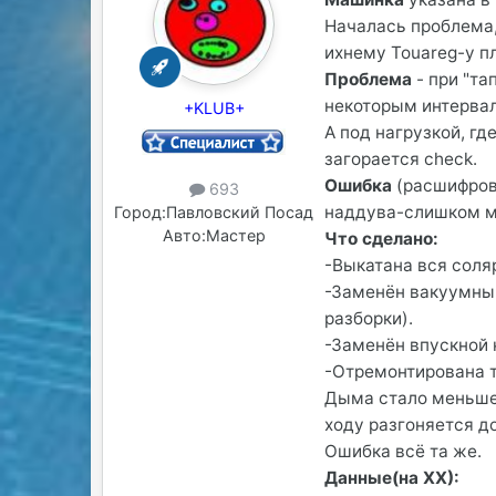
Началась проблема, 
ихнему Touareg-у пл
Проблема
- при "та
некоторым интервал
+KLUB+
А под нагрузкой, г
загорается check.
Ошибка
(расшифровк
693
наддува-слишком м
Город:
Павловский Посад
Авто:
Мастер
Что сделано:
-Выкатана вся соляр
-Заменён вакуумный
разборки).
-Заменён впускной 
-Отремонтирована ту
Дыма стало меньше,
ходу разгоняется до
Ошибка всё та же.
Данные(на ХХ):