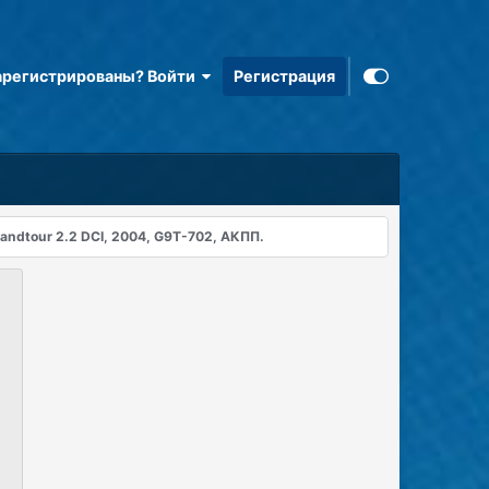
арегистрированы? Войти
Регистрация
randtour 2.2 DCI, 2004, G9T-702, АКПП.