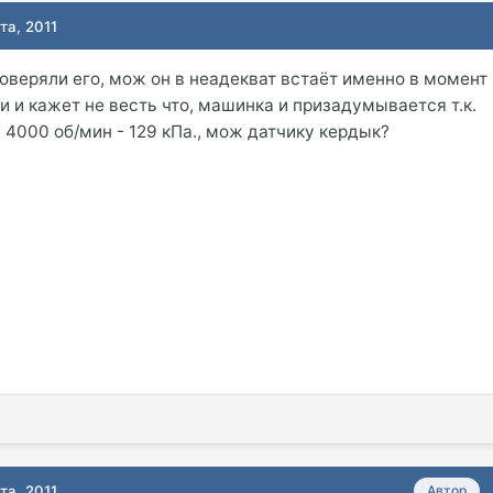
та, 2011
роверяли его, мож он в неадекват встаёт именно в момент
и и кажет не весть что, машинка и призадумывается т.к.
 4000 об/мин - 129 кПа., мож датчику кердык?
та, 2011
Автор