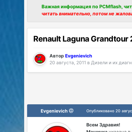
Важная информация по PCMflash, чит
читать внимательно, потом не жалов
Renault Laguna Grandtour 
Автор
Evgenievich
20 августа, 2011
в
Дизели и их диаг
Evgenievich
Опубликовано
20 авгус
Всем Здравия!
Машинка
указана в