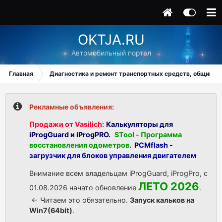
OKTJA.RU
Автомобильный портал
Главная
Диагностика и ремонт транспортных средств, общий ра
Рекламные объявления:
Продажи от Vasilich:
Калькуляторы для
iProgGuard и iProgPRO.
STool - Программа
восстановления одометров
.
PCMflash -
загрузчик для блоков управления двигателем
Внимание всем владельцам iProgGuard, iProgPro, с
ЛЕТО 2026
01.08.2026 начато обновление
.
<- Читаем это обязательно.
Запуск кальков на
Win7(64bit)
.