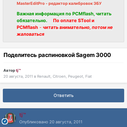
MasterEditPro - редактор калибровок ЭБУ
Важная информация по PCMflash, читать
обязательно.
По оплате STool и
PCMflash
-
читать внимательно, потом не
жаловаться
Поделитесь распиновкой Sagem 3000
Автор
tj™
20 августа, 2011
в
Renault, Citroen, Peugeot, Fiat
Ответить
tj™
Опубликовано
20 августа, 2011