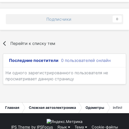
Подписчики
0
Перейти к списку тем
Последние посетители
0 пользователей онлайн
Ни одного зарегистрированного пользователя не
просматривает данную страницу
Главная
Сложная автоэлектроника
Одометры
infinity 
IPS Theme
by
IPSFocus
Язык
Тема
Cookie-файлы