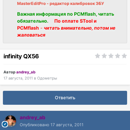
MasterEditPro - редактор калибровок ЭБУ
Важная информация по PCMflash, читать
обязательно.
По оплате STool и
PCMflash
-
читать внимательно, потом не
жаловаться
infinity QX56
Автор
andrey_ab
17 августа, 2011
в
Одометры
Ответить
andrey_ab
Опубликовано
17 августа, 2011