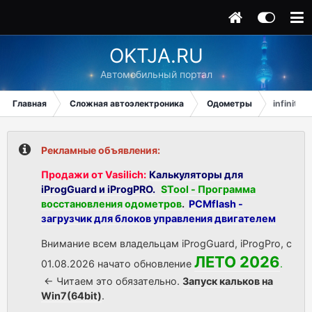
OKTJA.RU
Автомобильный портал
Главная
Сложная автоэлектроника
Одометры
infinity 
Рекламные объявления:
Продажи от Vasilich:
Калькуляторы для
iProgGuard и iProgPRO.
STool - Программа
восстановления одометров
.
PCMflash -
загрузчик для блоков управления двигателем
Внимание всем владельцам iProgGuard, iProgPro, с
ЛЕТО 2026
01.08.2026 начато обновление
.
<- Читаем это обязательно.
Запуск кальков на
Win7(64bit)
.