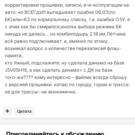
корректировки прошивки, записи, и-и-ксплуатации на
авто. но ВСЕГда!!! выпадывает ошибка 06.03(по
БК)или=63 по нормальному списку, т.е. ошибка ОЗУ. я
с этим как бы смирился,кнопка выбора режима БК
никуда не делась... но комбилодырь 2.18 им.Лётчика
всё равно подглючивает. и, именно по этому,
возникал вопрос о количестве перезаписей флэш-
памяти..
кто Умный, подскажите: ну сделала динамо на базе
J5V05H16, а как сделать динамо+ с ДК на базе
того-же???? кому интересно - файлик всегда сброшу
с версией прошивки. катаю по городу, горам и трассе.
не для трассы- не экономично.
Цитата
Присоединяйтесь к обсуждению