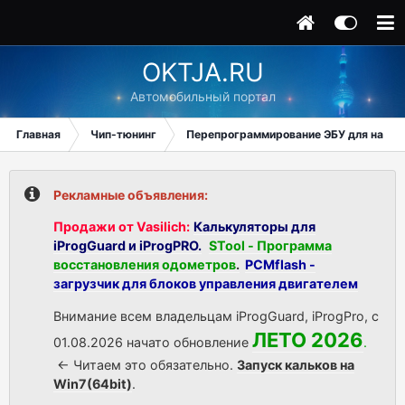
OKTJA.RU
Автомобильный портал
Главная
Чип-тюнинг
Перепрограммирование ЭБУ для начи
Рекламные объявления:
Продажи от Vasilich:
Калькуляторы для
iProgGuard и iProgPRO.
STool - Программа
восстановления одометров
.
PCMflash -
загрузчик для блоков управления двигателем
Внимание всем владельцам iProgGuard, iProgPro, с
ЛЕТО 2026
01.08.2026 начато обновление
.
<- Читаем это обязательно.
Запуск кальков на
Win7(64bit)
.