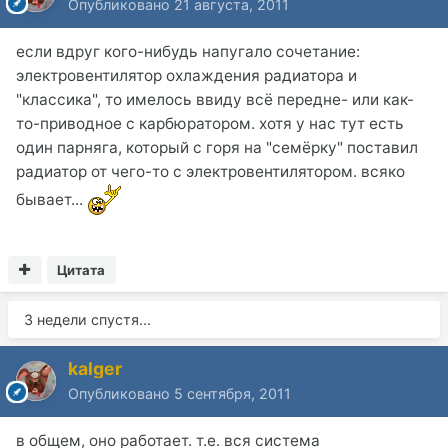
Опубликовано
21 августа, 2011
если вдруг кого-нибудь напугало сочетание:
электровентилятор охлаждения радиатора и
"классика", то имелось ввиду всё передне- или как-
то-приводное с карбюратором. хотя у нас тут есть
один парняга, который с горя на "семёрку" поставил
радиатор от чего-то с электровентилятором. всяко
бывает...
Цитата
3 недели спустя...
kalger
Опубликовано
5 сентября, 2011
в общем, оно работает. т.е. вся система