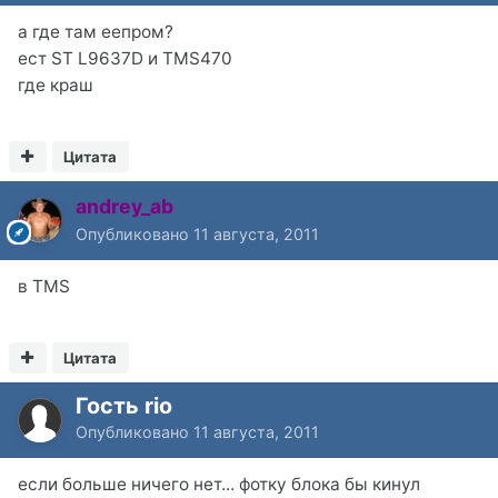
а где там еепром?
ест ST L9637D и TMS470
где краш
Цитата
andrey_ab
Опубликовано
11 августа, 2011
в TMS
Цитата
Гость rio
Опубликовано
11 августа, 2011
если больше ничего нет... фотку блока бы кинул