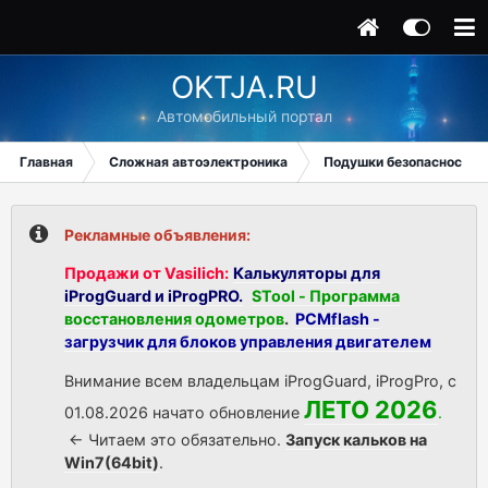
OKTJA.RU
Автомобильный портал
Главная
Сложная автоэлектроника
Подушки безопасности
Рекламные объявления:
Продажи от Vasilich:
Калькуляторы для
iProgGuard и iProgPRO.
STool - Программа
восстановления одометров
.
PCMflash -
загрузчик для блоков управления двигателем
Внимание всем владельцам iProgGuard, iProgPro, с
ЛЕТО 2026
01.08.2026 начато обновление
.
<- Читаем это обязательно.
Запуск кальков на
Win7(64bit)
.