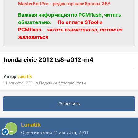
MasterEditPro - редактор калибровок ЭБУ
Важная информация по PCMflash, читать
обязательно.
По оплате STool и
PCMflash
-
читать внимательно, потом не
жаловаться
honda civic 2012 ts8-a012-m4
Автор
Lunatik
11 августа, 2011
в
Подушки безопасности
Ответить
Lunatik
Опубликовано
11 августа, 2011